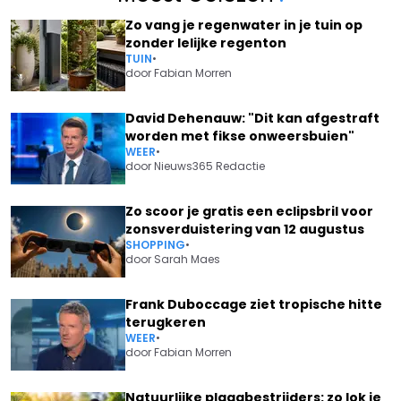
Zo vang je regenwater in je tuin op
zonder lelijke regenton
TUIN
•
door
Fabian Morren
David Dehenauw: "Dit kan afgestraft
worden met fikse onweersbuien"
WEER
•
door
Nieuws365 Redactie
Zo scoor je gratis een eclipsbril voor
zonsverduistering van 12 augustus
SHOPPING
•
door
Sarah Maes
Frank Duboccage ziet tropische hitte
terugkeren
WEER
•
door
Fabian Morren
Natuurlijke plaagbestrijders: zo lok je