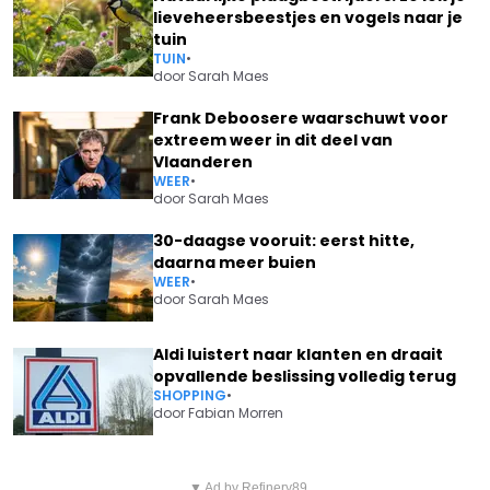
lieveheersbeestjes en vogels naar je
tuin
TUIN
•
door
Sarah Maes
Frank Deboosere waarschuwt voor
extreem weer in dit deel van
Vlaanderen
WEER
•
door
Sarah Maes
30-daagse vooruit: eerst hitte,
daarna meer buien
WEER
•
door
Sarah Maes
Aldi luistert naar klanten en draait
opvallende beslissing volledig terug
SHOPPING
•
door
Fabian Morren
Vorig artikel
Volgend artikel
▼ Ad by Refinery89