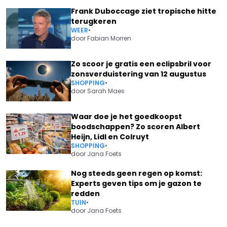
Frank Duboccage ziet tropische hitte
terugkeren
WEER
•
door
Fabian Morren
Zo scoor je gratis een eclipsbril voor
zonsverduistering van 12 augustus
SHOPPING
•
door
Sarah Maes
Waar doe je het goedkoopst
boodschappen? Zo scoren Albert
Heijn, Lidl en Colruyt
SHOPPING
•
door
Jana Foets
Nog steeds geen regen op komst:
Experts geven tips om je gazon te
redden
TUIN
•
door
Jana Foets