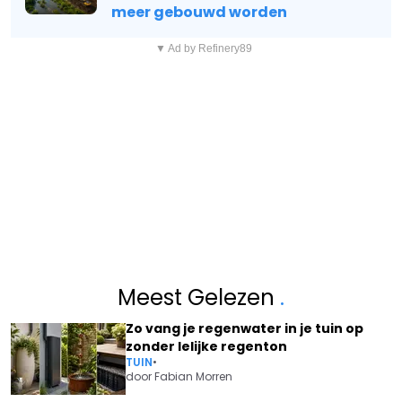
meer gebouwd worden
▼ Ad by Refinery89
Meest Gelezen
.
Zo vang je regenwater in je tuin op
zonder lelijke regenton
TUIN
•
door
Fabian Morren