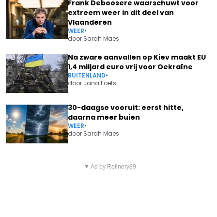
Frank Deboosere waarschuwt voor
extreem weer in dit deel van
Vlaanderen
WEER
•
door
Sarah Maes
Na zware aanvallen op Kiev maakt EU
1,4 miljard euro vrij voor Oekraïne
BUITENLAND
•
door
Jana Foets
30-daagse vooruit: eerst hitte,
daarna meer buien
WEER
•
door
Sarah Maes
Vorig artikel
Volgend artikel
TOPKWALITEIT STEAK VAN
▼ Ad by Refinery89
DARMGEZONDHEID IS DÉ TREND
WORLD STEAK CHALLENGE-
VAN 2026: DEZE 4
WINNAAR NU BIJ LIDL: HAAST
VOEDINGSMIDDELEN
JE WANT OP IS OP