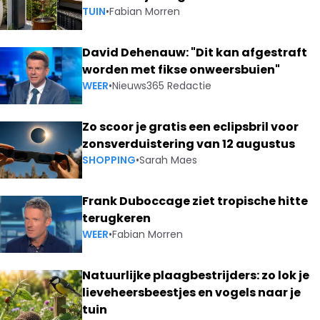
TUIN
•
Fabian Morren
David Dehenauw: "Dit kan afgestraft
worden met fikse onweersbuien"
WEER
•
Nieuws365 Redactie
Zo scoor je gratis een eclipsbril voor
zonsverduistering van 12 augustus
SHOPPING
•
Sarah Maes
Frank Duboccage ziet tropische hitte
terugkeren
WEER
•
Fabian Morren
Natuurlijke plaagbestrijders: zo lok je
lieveheersbeestjes en vogels naar je
tuin