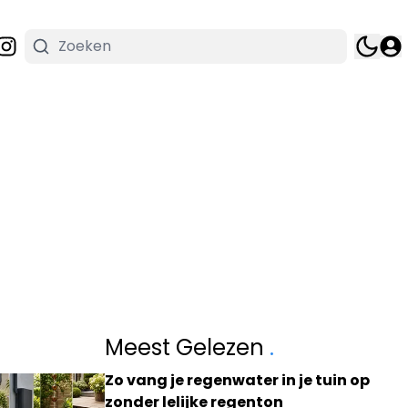
Meest Gelezen
.
Zo vang je regenwater in je tuin op
zonder lelijke regenton