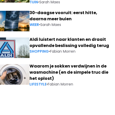
TUIN
•
Sarah Maes
30-daagse vooruit: eerst hitte,
daarna meer buien
WEER
•
Sarah Maes
Aldi luistert naar klanten en draait
opvallende beslissing volledig terug
SHOPPING
•
Fabian Morren
Waarom je sokken verdwijnen in de
wasmachine (en de simpele truc die
het oplost)
LIFESTYLE
•
Fabian Morren