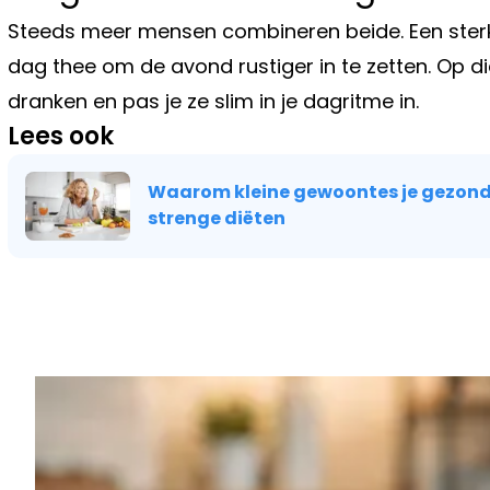
Steeds meer mensen combineren beide. Een sterke
dag thee om de avond rustiger in te zetten. Op d
dranken en pas je ze slim in je dagritme in.
Lees ook
Waarom kleine gewoontes je gezon
strenge diëten
Vorig artikel
BELEGGEN KAN AL VANAF 50 EURO: 
KLEINE SPAARDERUNTITLED ARTICL