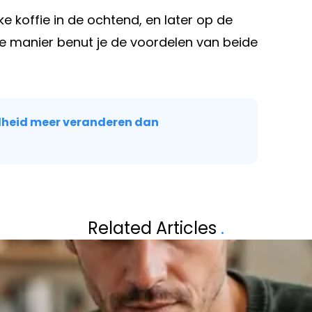
 koffie in de ochtend, en later op de
ie manier benut je de voordelen van beide
dheid meer veranderen dan
Volgend artikel
ZO BEGIN JE ALS
MET DEZE SIMPEL
Related Articles
.
E
PARADIJS VOOR 