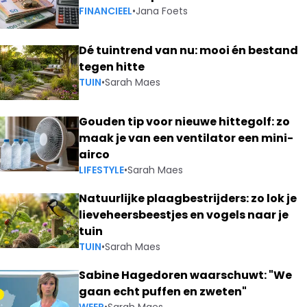
FINANCIEEL
•
Jana Foets
Dé tuintrend van nu: mooi én bestand
tegen hitte
TUIN
•
Sarah Maes
Gouden tip voor nieuwe hittegolf: zo
maak je van een ventilator een mini-
airco
LIFESTYLE
•
Sarah Maes
Natuurlijke plaagbestrijders: zo lok je
lieveheersbeestjes en vogels naar je
tuin
TUIN
•
Sarah Maes
Sabine Hagedoren waarschuwt: "We
gaan echt puffen en zweten"