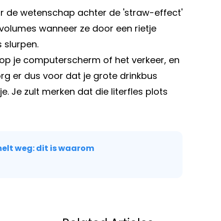
aar de wetenschap achter de 'straw-effect'
 volumes wanneer ze door een rietje
 slurpen.
n op je computerscherm of het verkeer, en
rg er dus voor dat je grote drinkbus
. Je zult merken dat die literfles plots
elt weg: dit is waarom
Volgend artikel
GDURIGE HITTE
MET DEZE VERRA