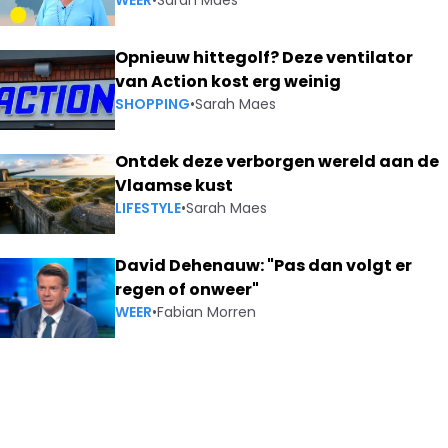
WEER
•
Sarah Maes
Opnieuw hittegolf? Deze ventilator
van Action kost erg weinig
SHOPPING
•
Sarah Maes
Ontdek deze verborgen wereld aan de
Vlaamse kust
LIFESTYLE
•
Sarah Maes
David Dehenauw: "Pas dan volgt er
regen of onweer"
WEER
•
Fabian Morren