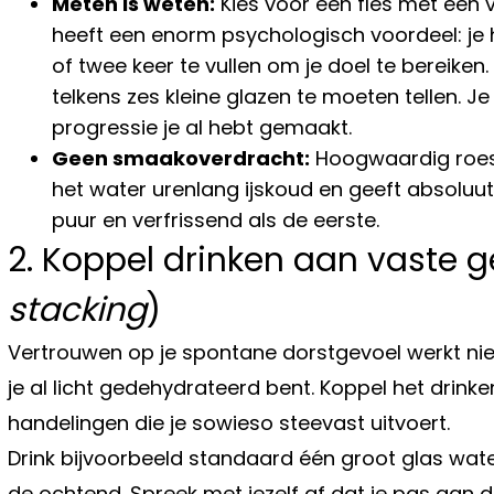
Meten is weten:
Kies voor een fles met een vo
heeft een enorm psychologisch voordeel: je
of twee keer te vullen om je doel te bereiken. 
telkens zes kleine glazen te moeten tellen. J
progressie je al hebt gemaakt.
Geen smaakoverdracht:
Hoogwaardig roestv
het water urenlang ijskoud en geeft absoluu
puur en verfrissend als de eerste.
2. Koppel drinken aan vaste 
stacking
)
Vertrouwen op je spontane dorstgevoel werkt nie
je al licht gedehydrateerd bent. Koppel het drink
handelingen die je sowieso steevast uitvoert.
Drink bijvoorbeeld standaard één groot glas wate
de ochtend. Spreek met jezelf af dat je pas aan di