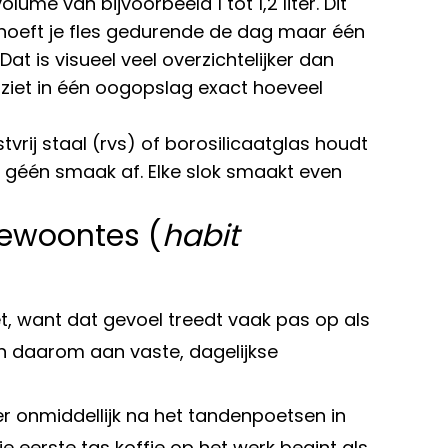
lume van bijvoorbeeld 1 tot 1,2 liter. Dit
 hoeft je fles gedurende de dag maar één
Dat is visueel veel overzichtelijker dan
e ziet in één oogopslag exact hoeveel
rij staal (rvs) of borosilicaatglas houdt
t géén smaak af. Elke slok smaakt even
gewoontes (
habit
t, want dat gevoel treedt vaak pas op als
en daarom aan vaste, dagelijkse
r onmiddellijk na het tandenpoetsen in
e eerste tas koffie op het werk begint als