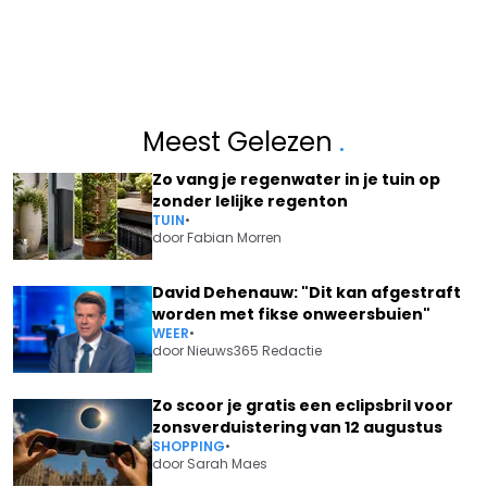
Meest Gelezen
.
Zo vang je regenwater in je tuin op
zonder lelijke regenton
TUIN
•
door
Fabian Morren
David Dehenauw: "Dit kan afgestraft
worden met fikse onweersbuien"
WEER
•
door
Nieuws365 Redactie
Zo scoor je gratis een eclipsbril voor
zonsverduistering van 12 augustus
SHOPPING
•
door
Sarah Maes