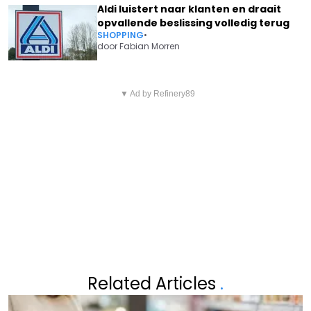
Aldi luistert naar klanten en draait
opvallende beslissing volledig terug
SHOPPING
•
door
Fabian Morren
Vorig artikel
Volgend artikel
POLITIE RIJDT DEZE ZOMER
▼ Ad by Refinery89
DAVID DEHENAUW VOORSPELT
DAGELIJKS MEE OP TREINEN
LANGDURIGE HITTE
NAAR DE KUST
Related Articles
.