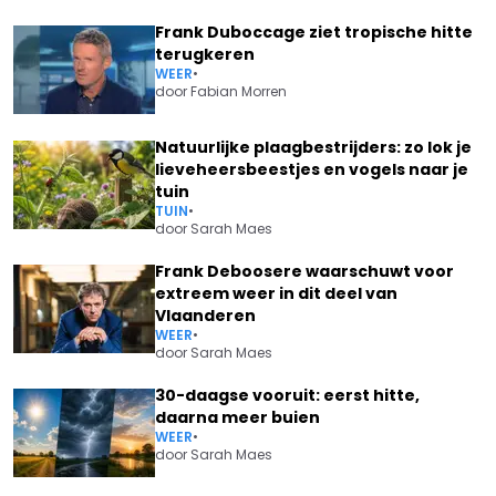
Frank Duboccage ziet tropische hitte
terugkeren
WEER
•
door
Fabian Morren
Natuurlijke plaagbestrijders: zo lok je
lieveheersbeestjes en vogels naar je
tuin
TUIN
•
door
Sarah Maes
Frank Deboosere waarschuwt voor
extreem weer in dit deel van
Vlaanderen
WEER
•
door
Sarah Maes
30-daagse vooruit: eerst hitte,
daarna meer buien
WEER
•
door
Sarah Maes