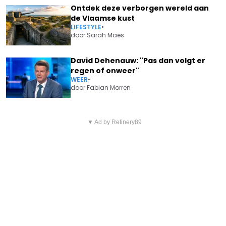
Ontdek deze verborgen wereld aan
de Vlaamse kust
LIFESTYLE
•
door
Sarah Maes
David Dehenauw: "Pas dan volgt er
regen of onweer"
WEER
•
door
Fabian Morren
Vorig artikel
Volgend artikel
EERDER NAAR BED OF LATER
▼ Ad by Refinery89
FRANCKEN: "VLAMINGEN ZIJN
OPSTAAN? SLAAPEXPERT
HELEMAAL KLAAR MET DAT
MAAKT EEN EINDE AAN
KRAPUUL UIT BRUSSEL"
DISCUSSIE