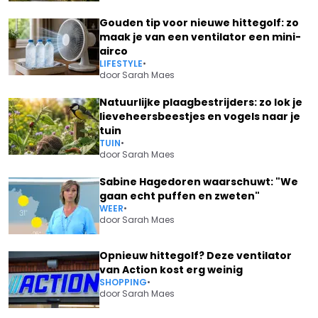
Gouden tip voor nieuwe hittegolf: zo
maak je van een ventilator een mini-
airco
LIFESTYLE
•
door
Sarah Maes
Natuurlijke plaagbestrijders: zo lok je
lieveheersbeestjes en vogels naar je
tuin
TUIN
•
door
Sarah Maes
Sabine Hagedoren waarschuwt: "We
gaan echt puffen en zweten"
WEER
•
door
Sarah Maes
Opnieuw hittegolf? Deze ventilator
van Action kost erg weinig
SHOPPING
•
door
Sarah Maes