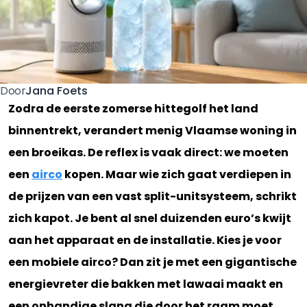
Jana Foets
Door
Zodra de eerste zomerse hittegolf het land
binnentrekt, verandert menig Vlaamse woning in
een broeikas. De reflex is vaak direct: we moeten
een
airco
kopen. Maar wie zich gaat verdiepen in
de prijzen van een vast split-unitsysteem, schrikt
zich kapot. Je bent al snel duizenden euro’s kwijt
aan het apparaat en de installatie. Kies je voor
een mobiele airco? Dan zit je met een gigantische
energievreter die bakken met lawaai maakt en
een onhandige slang die door het raam moet,