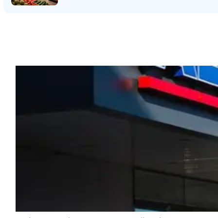
Vorig artikel
KOOP JE EEN ELEKTRISCHE STEP? H
VANAF NU EXTRA OP LETTEN