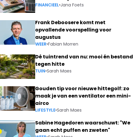
FINANCIEEL
•
Jana Foets
Frank Deboosere komt met
opvallende voorspelling voor
augustus
WEER
•
Fabian Morren
Dé tuintrend van nu: mooi én bestand
tegen hitte
TUIN
•
Sarah Maes
Gouden tip voor nieuwe hittegolf: zo
maak je van een ventilator een mini-
airco
LIFESTYLE
•
Sarah Maes
Sabine Hagedoren waarschuwt: "We
gaan echt puffen en zweten"