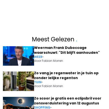
Meest Gelezen
.
Weerman Frank Duboccage
waarschuwt: "Dit blijft aanhouden"
WEER
•
door
Fabian Morren
Zo vang je regenwater in je tuin op
zonder lelijke regenton
TUIN
•
door
Fabian Morren
Zo scoor je gratis een eclipsbril voor
zonsverduistering van 12 augustus
SHOPPING
•