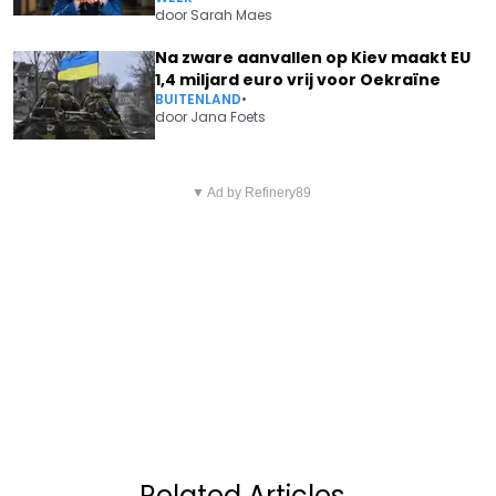
door
Sarah Maes
Na zware aanvallen op Kiev maakt EU
1,4 miljard euro vrij voor Oekraïne
BUITENLAND
•
door
Jana Foets
Vorig artikel
Volgend artikel
TOT 42% KORTING: ALBERT
▼ Ad by Refinery89
VEEL BELGEN VERGETEN DEZE
HEIJN VERKOOPT DEZE
BELASTINGVOORDELEN: HET
POPULAIRE REISPRODUCTEN
KAN JE HONDERDEN EURO'S
TIJDELIJK VEEL GOEDKOPER
OPLEVEREN
Related Articles
.