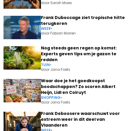
door
Sarah Maes
Frank Duboccage ziet tropische hitte
terugkeren
WEER
•
door
Fabian Morren
Nog steeds geen regen op komst:
Experts geven tips om je gazon te
redden
TUIN
•
door
Jana Foets
Waar doe je het goedkoopst
boodschappen? Zo scoren Albert
Heijn, Lidl en Colruyt
SHOPPING
•
door
Jana Foets
Frank Deboosere waarschuwt voor
extreem weer in dit deel van
Vlaanderen
WEER
•