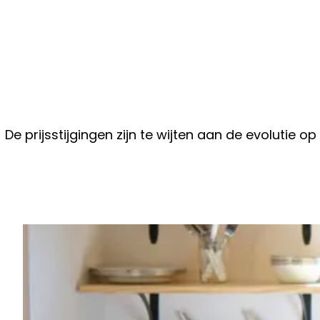
De prijsstijgingen zijn te wijten aan de evolutie o
Vorig artikel
21-JARIG MODEL WIL VRIEND VERR
TRIOOTJE: “TOEN WE KLAAR WAREN
ZO VERNEDERD”