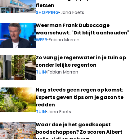
fietsen
SHOPPING
•
Jana Foets
Weerman Frank Duboccage
waarschuwt: "Dit blijft aanhouden"
WEER
•
Fabian Morren
Zo vang je regenwater in je tuin op
zonder lelijke regenton
TUIN
•
Fabian Morren
Nog steeds geen regen op komst:
Experts geven tips om je gazon te
redden
TUIN
•
Jana Foets
Waar doe je het goedkoopst
boodschappen? Zo scoren Albert