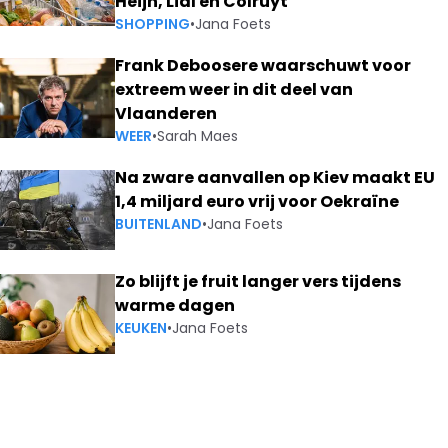
Heijn, Lidl en Colruyt
SHOPPING
•
Jana Foets
Frank Deboosere waarschuwt voor
extreem weer in dit deel van
Vlaanderen
WEER
•
Sarah Maes
Na zware aanvallen op Kiev maakt EU
1,4 miljard euro vrij voor Oekraïne
BUITENLAND
•
Jana Foets
Zo blijft je fruit langer vers tijdens
warme dagen
KEUKEN
•
Jana Foets