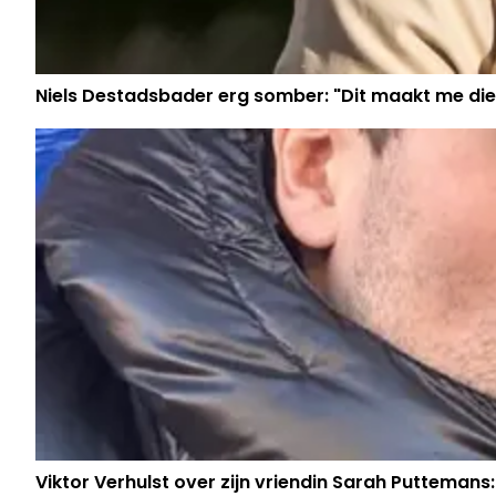
Niels Destadsbader erg somber: "Dit maakt me die
Viktor Verhulst over zijn vriendin Sarah Puttemans: