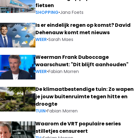
fietsen
SHOPPING
•
Jana Foets
Is er eindelijk regen op komst? David
Dehenauw komt met nieuws
WEER
•
Sarah Maes
Weerman Frank Duboccage
waarschuwt: "Dit blijft aanhouden"
WEER
•
Fabian Morren
De klimaatbestendige tuin: Zo wapen
je jouw buitenruimte tegen hitte en
droogte
TUIN
•
Fabian Morren
Waarom de VRT populaire series
stilletjes censureert