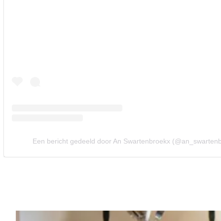
Een bericht gedeeld door An Swartenbroekx (@an_swarten
Vorig artikel
'THUIS'-ACTRICE LYNN VAN DEN B
KRITIEK OP HAAR BORSTEN