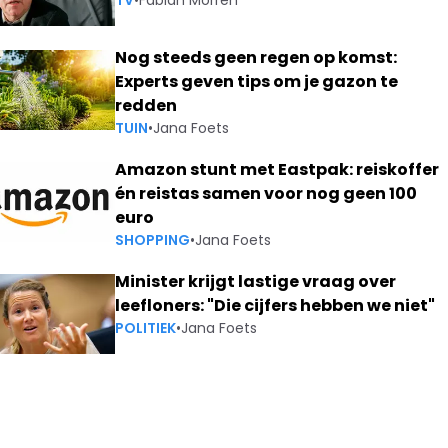
TV
•
Fabian Morren
Nog steeds geen regen op komst:
Experts geven tips om je gazon te
redden
TUIN
•
Jana Foets
Amazon stunt met Eastpak: reiskoffer
én reistas samen voor nog geen 100
euro
SHOPPING
•
Jana Foets
Minister krijgt lastige vraag over
leefloners: "Die cijfers hebben we niet"
POLITIEK
•
Jana Foets