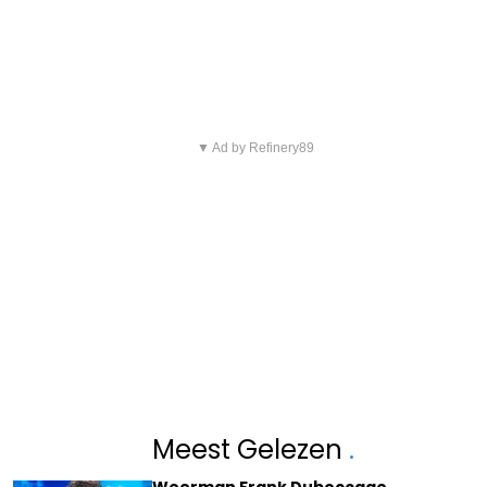
▼ Ad by Refinery89
Meest Gelezen
.
Weerman Frank Duboccage