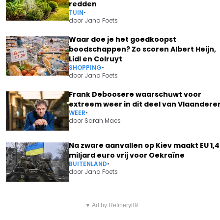
redden
TUIN
•
door
Jana Foets
Waar doe je het goedkoopst
boodschappen? Zo scoren Albert Heijn,
Lidl en Colruyt
SHOPPING
•
door
Jana Foets
Frank Deboosere waarschuwt voor
extreem weer in dit deel van Vlaandere
WEER
•
door
Sarah Maes
Na zware aanvallen op Kiev maakt EU 1,4
miljard euro vrij voor Oekraïne
BUITENLAND
•
door
Jana Foets
Vorig artikel
Volgend artikel
IVAN DE VADDER NOEMT
▼ Ad by Refinery89
METEJOOR LAAT WEER VAN