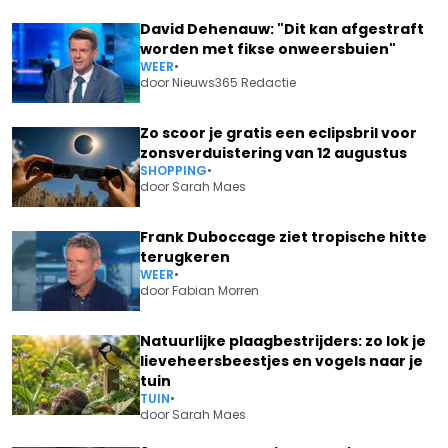
David Dehenauw: "Dit kan afgestraft
worden met fikse onweersbuien"
WEER
•
door
Nieuws365 Redactie
Zo scoor je gratis een eclipsbril voor
zonsverduistering van 12 augustus
SHOPPING
•
door
Sarah Maes
Frank Duboccage ziet tropische hitte
terugkeren
WEER
•
door
Fabian Morren
Natuurlijke plaagbestrijders: zo lok je
lieveheersbeestjes en vogels naar je
tuin
TUIN
•
door
Sarah Maes