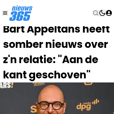
03 OKT 2023, 13:00
•
Bart Appeltans heeft
somber nieuws over
z'n relatie: "Aan de
kant geschoven"