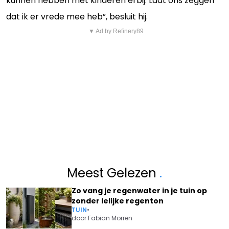
kunnen hebben met kinderen erbij. Laat ons zeggen
dat ik er vrede mee heb”, besluit hij.
▼ Ad by Refinery89
Meest Gelezen
.
Zo vang je regenwater in je tuin op
zonder lelijke regenton
TUIN
•
door
Fabian Morren