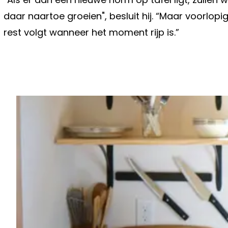
daar naartoe groeien", besluit hij. “Maar voorlopi
rest volgt wanneer het moment rijp is.”
Vorig artikel
OPGELET ALS JE DE WEG OP MOET:
GEVAARLIJK WORDEN