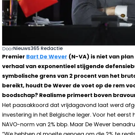
Nieuws365 Redactie
Door
Premier
Bart De Wever
(N-VA) is niet van plan
verhaal van exponentieel stijgende defensiebu
symbolische grens van 2 procent van het brut
bereikt, houdt De Wever de voet op de rem voo
boodschap? Realisme primeert boven bravour
Het paasakkoord dat vrijdagavond laat werd afge
investering in het Belgische leger. Voor het eers
NAVO-norm van 2% bbp. Maar De Wever benadrukt da
“We hebben al moeite genoeg om die 2% te realis