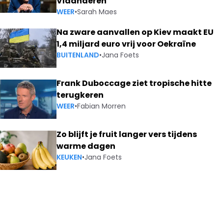
Vlaanderen
WEER
•
Sarah Maes
Na zware aanvallen op Kiev maakt EU
1,4 miljard euro vrij voor Oekraïne
BUITENLAND
•
Jana Foets
Frank Duboccage ziet tropische hitte
terugkeren
WEER
•
Fabian Morren
Zo blijft je fruit langer vers tijdens
warme dagen
KEUKEN
•
Jana Foets