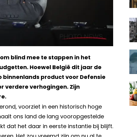
 om blind mee te stappen in het
dgetten. Hoewel België dit jaar de
o binnenlands product voor Defensie
r verdere verhogingen. Zijn
e.
rond, voorziet in een historisch hoge
t haalt ons land de lang vooropgestelde
t het daar in eerste instantie bij blijft.
eren. Het zou vreemd zijn om nu al te