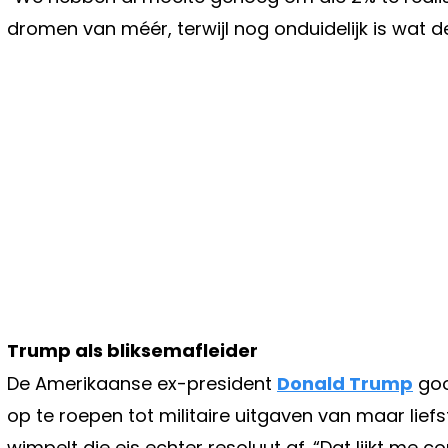
dromen van méér, terwijl nog onduidelijk is wat d
Trump als bliksemafleider
De Amerikaanse ex-president
Donald Trump
goo
op te roepen tot militaire uitgaven van maar lief
wimpelt die eis echter resoluut af. “Dat lijkt me c