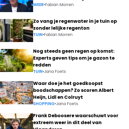
WEER
•
Fabian Morren
Zo vang je regenwater in je tuin op
zonder lelijke regenton
TUIN
•
Fabian Morren
Nog steeds geen regen op komst:
Experts geven tips om je gazon te
redden
TUIN
•
Jana Foets
Waar doe je het goedkoopst
boodschappen? Zo scoren Albert
Heijn, Lidl en Colruyt
SHOPPING
•
Jana Foets
Frank Deboosere waarschuwt voor
extreem weer in dit deel van