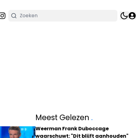
Meest Gelezen
.
Weerman Frank Duboccage
waarschuwt: "Dit blijft aanhouden"