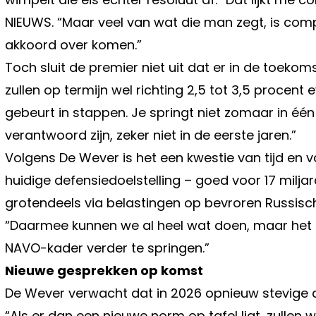
NIEUWS. “Maar veel van wat die man zegt, is comp
akkoord over komen.”
Toch sluit de premier niet uit dat er in de toekom
zullen op termijn wel richting 2,5 tot 3,5 procent 
gebeurt in stappen. Je springt niet zomaar in één
verantwoord zijn, zeker niet in de eerste jaren.”
Volgens De Wever is het een kwestie van tijd en v
huidige defensiedoelstelling – goed voor 17 miljar
grotendeels via belastingen op bevroren Russis
“Daarmee kunnen we al heel wat doen, maar het z
NAVO-kader verder te springen.”
Nieuwe gesprekken op komst
De Wever verwacht dat in 2026 opnieuw stevige d
“Als er dan een nieuwe norm op tafel ligt, zulle