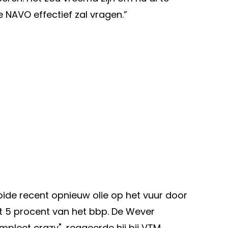
e NAVO effectief zal vragen.”
ide recent opnieuw olie op het vuur door
st 5 procent van het bbp. De Wever
ompleet crazy", reageerde hij bij VTM