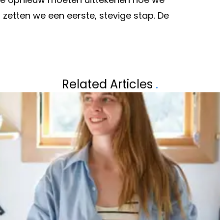
g zetten we een eerste, stevige stap. De
Volgend artikel
 HET KAN PLOTS
ZÓ KRIJG JE JE 
Related Articles
.
BLINKEND SCHO