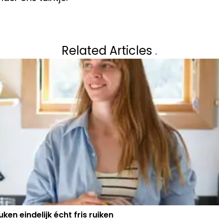
Volgend artikel
VENEPOEL ÉN
PAPA PATRICK I
Related Articles
.
REMCO EVENEP
ken eindelijk écht fris ruiken