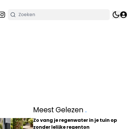
Meest Gelezen
.
Zo vang je regenwater in je tuin op
zonder lelijke regenton