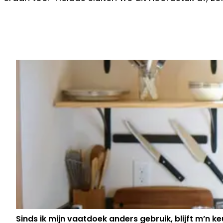
Vorig artikel
‘DÉZE PLOEG WIL STUNTEN DOOR E
VAN AERT VAST TE LEGGEN’
Sinds ik mijn vaatdoek anders gebruik, blijft m’n keu