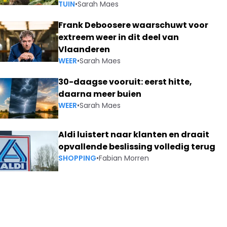
TUIN
•
Sarah Maes
Frank Deboosere waarschuwt voor
extreem weer in dit deel van
Vlaanderen
WEER
•
Sarah Maes
30-daagse vooruit: eerst hitte,
daarna meer buien
WEER
•
Sarah Maes
Aldi luistert naar klanten en draait
opvallende beslissing volledig terug
SHOPPING
•
Fabian Morren