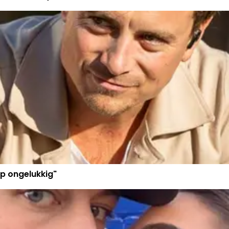
p ongelukkig"