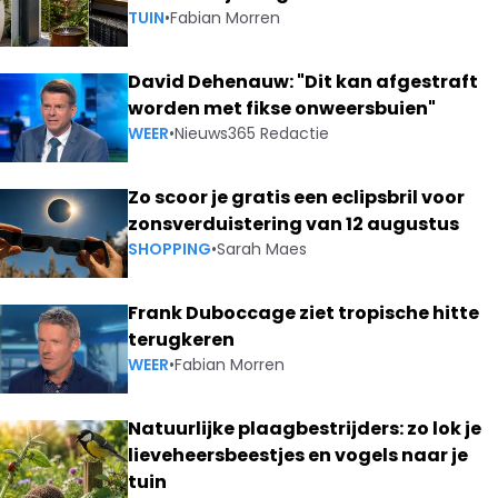
TUIN
•
Fabian Morren
David Dehenauw: "Dit kan afgestraft
worden met fikse onweersbuien"
WEER
•
Nieuws365 Redactie
Zo scoor je gratis een eclipsbril voor
zonsverduistering van 12 augustus
SHOPPING
•
Sarah Maes
Frank Duboccage ziet tropische hitte
terugkeren
WEER
•
Fabian Morren
Natuurlijke plaagbestrijders: zo lok je
lieveheersbeestjes en vogels naar je
tuin