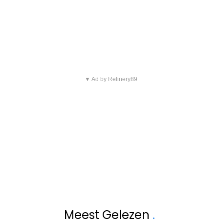
▼ Ad by Refinery89
Meest Gelezen
.