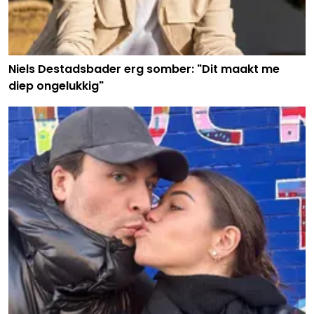
Niels Destadsbader erg somber: "Dit maakt me
diep ongelukkig"