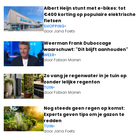
Albert Heijn stunt met e-bikes: tot
€400 korting op populaire elektrische
fietsen
SHOPPING
•
door
Jana Foets
Weerman Frank Duboccage
waarschuwt: "Dit blijft aanhouden"
WEER
•
door
Fabian Morren
Zo vang je regenwater in je tuin op
zonder lelijke regenton
TUIN
•
door
Fabian Morren
Nog steeds geen regen op komst:
Experts geven tips om je gazon te
redden
TUIN
•
door
Jana Foets