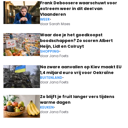
Frank Deboosere waarschuwt voor
extreem weer in dit deel van
Vlaanderen
WEER
•
door
Sarah Maes
Waar doe je het goedkoopst
boodschappen? Zo scoren Albert
Heijn, Lidl en Colruyt
SHOPPING
•
door
Jana Foets
Na zware aanvallen op Kiev maakt EU
1,4 miljard euro vrij voor Oekraïne
BUITENLAND
•
door
Jana Foets
Zo blijft je fruit langer vers tijdens
warme dagen
KEUKEN
•
door
Jana Foets
Vorig artikel