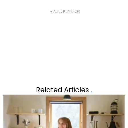
Vorig artikel
Volgend artikel
FRANK DUBOCCAGE HEEFT
▼ Ad by Refinery89
BEKENDE VLAMING PAKT UIT
NIEUWS: "DIT WEER STAAT ONS
MET ZITA WAUTERS: "IK HOU
KOMENDE WEEK TE WACHTEN"
HET MEEST VAN JOU!"
Related Articles
.