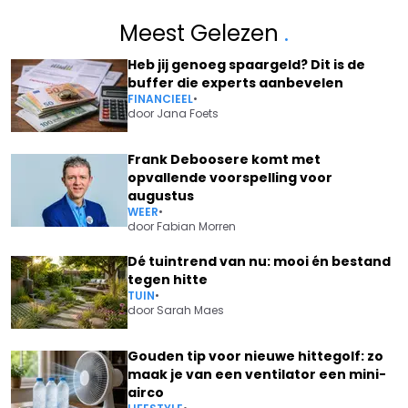
Meest Gelezen
.
Heb jij genoeg spaargeld? Dit is de
buffer die experts aanbevelen
FINANCIEEL
•
door
Jana Foets
Frank Deboosere komt met
opvallende voorspelling voor
augustus
WEER
•
door
Fabian Morren
Dé tuintrend van nu: mooi én bestand
tegen hitte
TUIN
•
door
Sarah Maes
Gouden tip voor nieuwe hittegolf: zo
maak je van een ventilator een mini-
airco