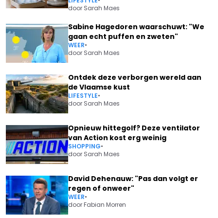
LIFESTYLE
•
door
Sarah Maes
Sabine Hagedoren waarschuwt: "We
gaan echt puffen en zweten"
WEER
•
door
Sarah Maes
Ontdek deze verborgen wereld aan
de Vlaamse kust
LIFESTYLE
•
door
Sarah Maes
Opnieuw hittegolf? Deze ventilator
van Action kost erg weinig
SHOPPING
•
door
Sarah Maes
David Dehenauw: "Pas dan volgt er
regen of onweer"
WEER
•
door
Fabian Morren