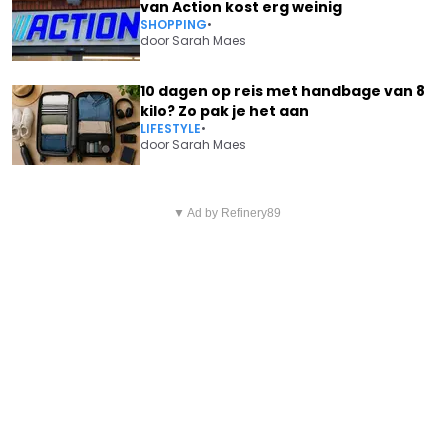
van Action kost erg weinig
SHOPPING
•
door
Sarah Maes
10 dagen op reis met handbage van 8
kilo? Zo pak je het aan
LIFESTYLE
•
door
Sarah Maes
Vorig artikel
Volgend artikel
OVERWOOG NATALIA OM
▼ Ad by Refinery89
LESLEY-ANN POPPE POSEERT IN
ALLEENSTAANDE MOEDER TE
STRAK BADPAKJE WAAR HAAR
WORDEN? ZANGERES LEGT ZIEL
BORSTEN BIJNA UITFLOEPEN
BLOOT