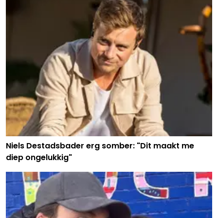
Niels Destadsbader erg somber: "Dit maakt me
diep ongelukkig"