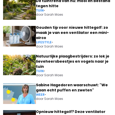
Dé tuintrend van nu: mooi én bestand
tegen hitte
TUIN
•
door
Sarah Maes
Gouden tip voor nieuwe hittegolf: zo
maak je van een ventilator een mini-
airco
LIFESTYLE
•
door
Sarah Maes
Natuurlijke plaagbestrijders: zo lok je
lieveheersbeestjes en vogels naar je
tuin
TUIN
•
door
Sarah Maes
Sabine Hagedoren waarschuwt: "We
gaan echt puffen en zweten"
WEER
•
door
Sarah Maes
Opnieuw hittegolf? Deze ventilator