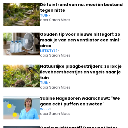
Dé tuintrend van nu: mooi én bestand
tegen hitte
TUIN
•
door
Sarah Maes
Gouden tip voor nieuwe hittegolf: zo
maak je van een ventilator een mini-
airco
LIFESTYLE
•
door
Sarah Maes
Natuurlijke plaagbestrijders: zo lok je
lieveheersbeestjes en vogels naar je
tuin
TUIN
•
door
Sarah Maes
Sabine Hagedoren waarschuwt: "We
gaan echt puffen en zweten"
WEER
•
door
Sarah Maes