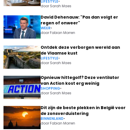
LIFESTYLE
•
door
Sarah Maes
David Dehenauw: "Pas dan volgt er
regen of onweer"
WEER
•
door
Fabian Morren
Ontdek deze verborgen wereld aan
de Vlaamse kust
LIFESTYLE
•
door
Sarah Maes
Opnieuw hittegolf? Deze ventilator
van Action kost erg weinig
SHOPPING
•
door
Sarah Maes
Dit zijn de beste plekken in België voor
de zonsverduistering
BINNENLAND
•
door
Fabian Morren