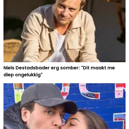
Niels Destadsbader erg somber: "Dit maakt me
diep ongelukkig"