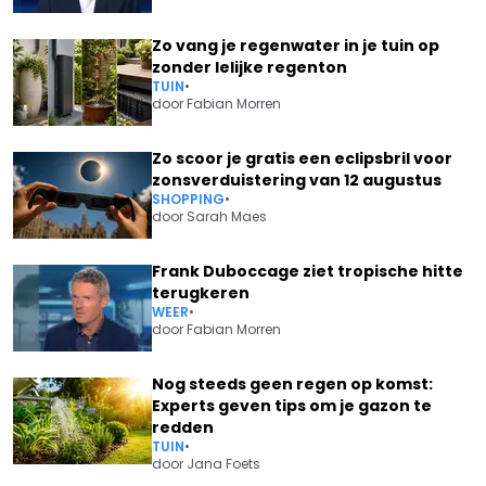
Zo vang je regenwater in je tuin op
zonder lelijke regenton
TUIN
•
door
Fabian Morren
Zo scoor je gratis een eclipsbril voor
zonsverduistering van 12 augustus
SHOPPING
•
door
Sarah Maes
Frank Duboccage ziet tropische hitte
terugkeren
WEER
•
door
Fabian Morren
Nog steeds geen regen op komst:
Experts geven tips om je gazon te
redden
TUIN
•
door
Jana Foets