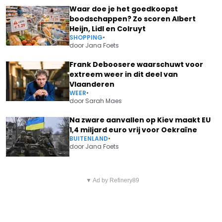
Waar doe je het goedkoopst
boodschappen? Zo scoren Albert
Heijn, Lidl en Colruyt
SHOPPING
•
door
Jana Foets
Frank Deboosere waarschuwt voor
extreem weer in dit deel van
Vlaanderen
WEER
•
door
Sarah Maes
Na zware aanvallen op Kiev maakt EU
1,4 miljard euro vrij voor Oekraïne
BUITENLAND
•
door
Jana Foets
Vorig artikel
Volgend artikel
PAUL MAGNETTE WIL OPNIEUW
▼ Ad by Refinery89
KONING FILIP MOET
INFORMATEUR WORDEN OM TE
INGRIJPEND BESLUIT NEMEN NA
BEWIJZEN DAT REGEREN MET