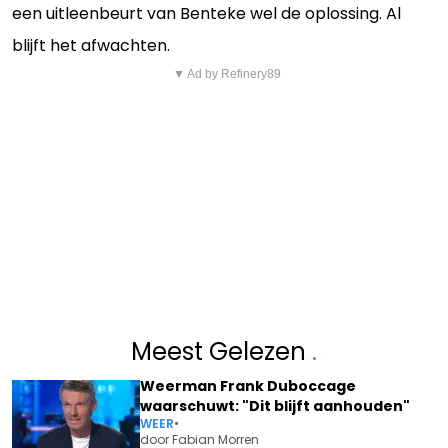
een uitleenbeurt van Benteke wel de oplossing. Al
blijft het afwachten.
▼ Ad by Refinery89
Meest Gelezen
.
Weerman Frank Duboccage
waarschuwt: "Dit blijft aanhouden"
WEER
•
door
Fabian Morren