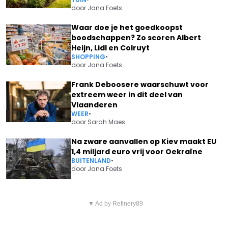
door
Jana Foets
Waar doe je het goedkoopst
boodschappen? Zo scoren Albert
Heijn, Lidl en Colruyt
SHOPPING
•
door
Jana Foets
Frank Deboosere waarschuwt voor
extreem weer in dit deel van
Vlaanderen
WEER
•
door
Sarah Maes
Na zware aanvallen op Kiev maakt EU
1,4 miljard euro vrij voor Oekraïne
BUITENLAND
•
door
Jana Foets
Vorig artikel
Volgend artikel
1,5 JAAR NA DE DIAGNOSE VAN
▼ Ad by Refinery89
"IK BEN EEN WRAK": ERIK VAN
BORSTKANKER: ANN VAN DEN