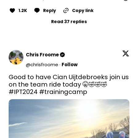
1.2K
Reply
Copy link
Read 37 replies
Chris Froome
@
chrisfroome
·
Follow
Good to have Cian Uijtdebroeks join us 
on the team ride today 🤫🤣🤣🤣 
#IPT2024
#trainingcamp