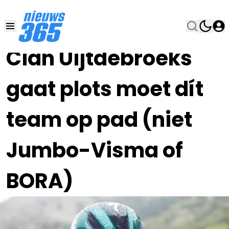
11 DEC 2023, 20:45
•
Cian Uijtdebroeks
gaat plots moet dít
team op pad (niet
Jumbo-Visma of
BORA)