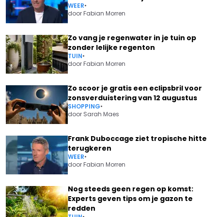
WEER
•
door
Fabian Morren
Zo vang je regenwater in je tuin op
zonder lelijke regenton
TUIN
•
door
Fabian Morren
Zo scoor je gratis een eclipsbril voor
zonsverduistering van 12 augustus
SHOPPING
•
door
Sarah Maes
Frank Duboccage ziet tropische hitte
terugkeren
WEER
•
door
Fabian Morren
Nog steeds geen regen op komst:
Experts geven tips om je gazon te
redden
TUIN
•