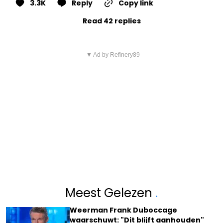
3.3K
Reply
Copy link
Read 42 replies
▼ Ad by Refinery89
Meest Gelezen
.
Weerman Frank Duboccage
waarschuwt: "Dit blijft aanhouden"