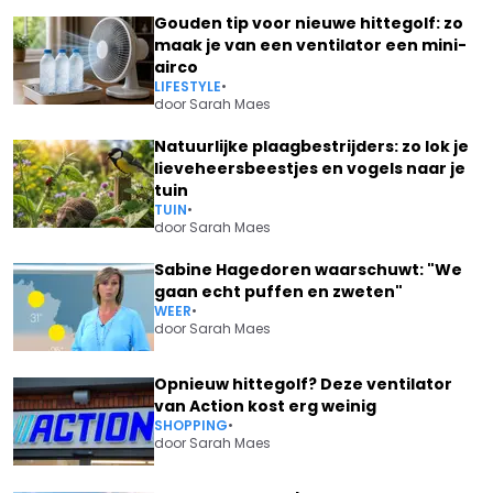
Gouden tip voor nieuwe hittegolf: zo
maak je van een ventilator een mini-
airco
LIFESTYLE
•
door
Sarah Maes
Natuurlijke plaagbestrijders: zo lok je
lieveheersbeestjes en vogels naar je
tuin
TUIN
•
door
Sarah Maes
Sabine Hagedoren waarschuwt: "We
gaan echt puffen en zweten"
WEER
•
door
Sarah Maes
Opnieuw hittegolf? Deze ventilator
van Action kost erg weinig
SHOPPING
•
door
Sarah Maes