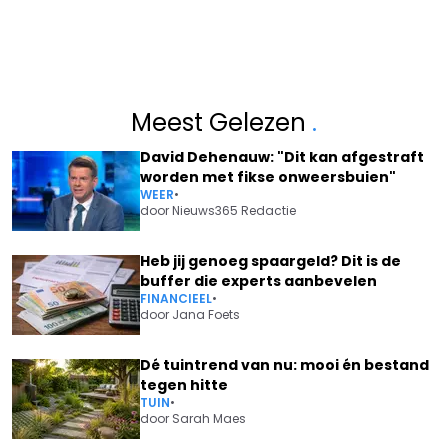
Meest Gelezen
.
David Dehenauw: "Dit kan afgestraft
worden met fikse onweersbuien"
WEER
•
door
Nieuws365 Redactie
Heb jij genoeg spaargeld? Dit is de
buffer die experts aanbevelen
FINANCIEEL
•
door
Jana Foets
Dé tuintrend van nu: mooi én bestand
tegen hitte
TUIN
•
door
Sarah Maes