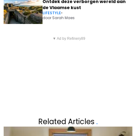
Ontdek deze verborgen wereld aan
de Vlaamse kust
LIFESTYLE
•
door
Sarah Maes
Vorig artikel
Volgend artikel
KLANKMAN PASCAL
▼ Ad by Refinery89
SVEN NYS GEBRUIKT SOUDAL
BRAECKMAN IS OPNIEUW OPA
QUICK-STEP EN GAAT PATRICK
GEWORDEN: "WAT EEN
LEFEVERE ACHTERNA
SCHATJE"
Related Articles
.