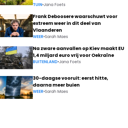
TUIN
•
Jana Foets
Frank Deboosere waarschuwt voor
extreem weer in dit deel van
Vlaanderen
WEER
•
Sarah Maes
Na zware aanvallen op Kiev maakt EU
1,4 miljard euro vrij voor Oekraïne
BUITENLAND
•
Jana Foets
30-daagse vooruit: eerst hitte,
daarna meer buien
WEER
•
Sarah Maes