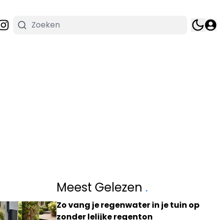
Meest Gelezen
.
Zo vang je regenwater in je tuin op
zonder lelijke regenton