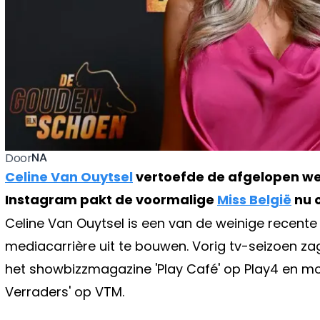
NA
Door
Celine Van Ouytsel
vertoefde de afgelopen wee
Instagram pakt de voormalige
Miss België
nu o
Celine Van Ouytsel is een van de weinige recente
mediacarrière uit te bouwen. Vorig tv-seizoen z
het showbizzmagazine 'Play Café' op Play4 en mo
Verraders' op VTM.