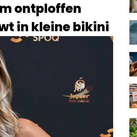
am ontploffen
 in kleine bikini