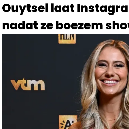
Ouytsel laat Instagr
nadat ze boezem showt