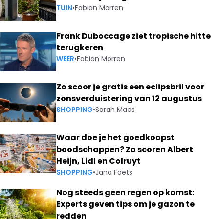
TUIN
•
Fabian Morren
Frank Duboccage ziet tropische hitte
terugkeren
WEER
•
Fabian Morren
Zo scoor je gratis een eclipsbril voor
zonsverduistering van 12 augustus
SHOPPING
•
Sarah Maes
Waar doe je het goedkoopst
boodschappen? Zo scoren Albert
Heijn, Lidl en Colruyt
SHOPPING
•
Jana Foets
Nog steeds geen regen op komst:
Experts geven tips om je gazon te
redden