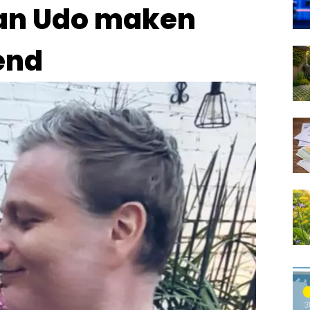
man Udo maken
end