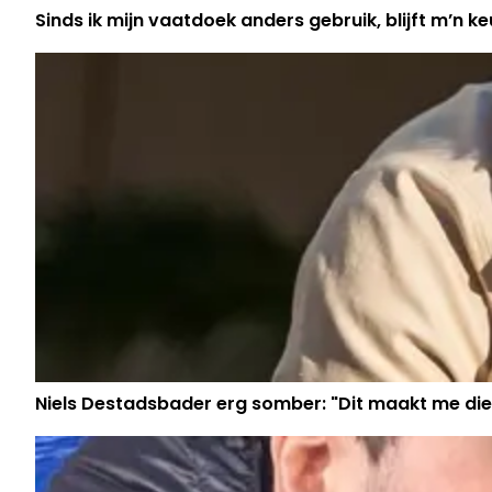
Sinds ik mijn vaatdoek anders gebruik, blijft m’n keu
Niels Destadsbader erg somber: "Dit maakt me die