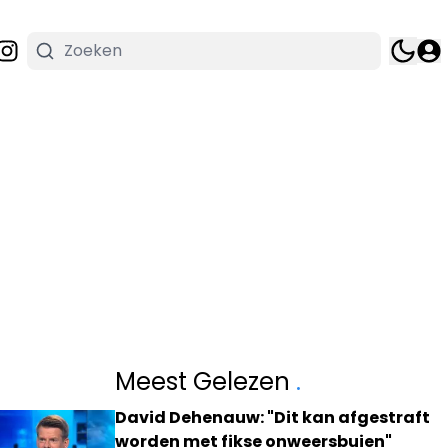
Meest Gelezen
.
David Dehenauw: "Dit kan afgestraft
worden met fikse onweersbuien"