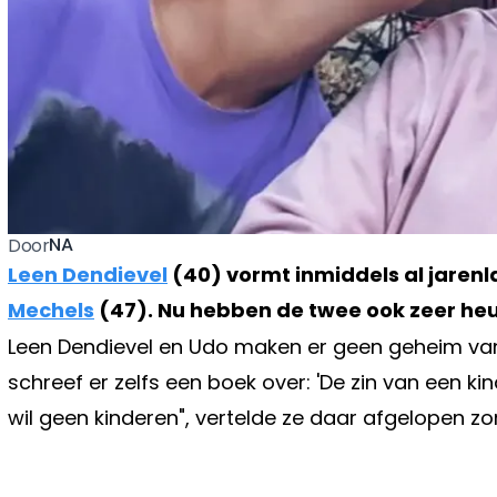
NA
Door
Leen Dendievel
(40) vormt inmiddels al jaren
Mechels
(47). Nu hebben de twee ook zeer heu
Leen Dendievel en Udo maken er geen geheim van 
schreef er zelfs een boek over: 'De zin van een kind
wil geen kinderen", vertelde ze daar afgelopen z