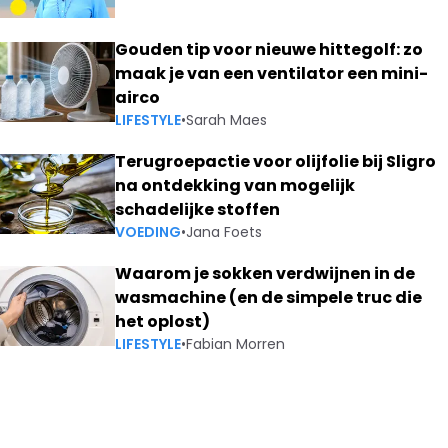
Gouden tip voor nieuwe hittegolf: zo
maak je van een ventilator een mini-
airco
LIFESTYLE
•
Sarah Maes
Terugroepactie voor olijfolie bij Sligro
na ontdekking van mogelijk
schadelijke stoffen
VOEDING
•
Jana Foets
Waarom je sokken verdwijnen in de
wasmachine (en de simpele truc die
het oplost)
LIFESTYLE
•
Fabian Morren