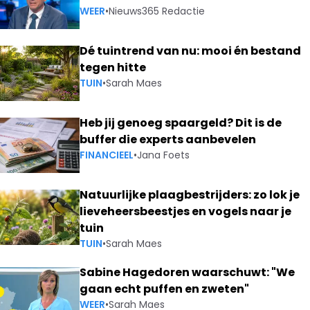
WEER
•
Nieuws365 Redactie
Dé tuintrend van nu: mooi én bestand
tegen hitte
TUIN
•
Sarah Maes
Heb jij genoeg spaargeld? Dit is de
buffer die experts aanbevelen
FINANCIEEL
•
Jana Foets
Natuurlijke plaagbestrijders: zo lok je
lieveheersbeestjes en vogels naar je
tuin
TUIN
•
Sarah Maes
Sabine Hagedoren waarschuwt: "We
gaan echt puffen en zweten"
WEER
•
Sarah Maes