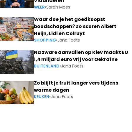
Vlaanderen
WEER
•
Sarah Maes
Waar doe je het goedkoopst
boodschappen? Zo scoren Albert
Heijn, Lidl en Colruyt
SHOPPING
•
Jana Foets
Na zware aanvallen op Kiev maakt EU
1,4 miljard euro vrij voor Oekraïne
BUITENLAND
•
Jana Foets
Zo blijft je fruit langer vers tijdens
warme dagen
KEUKEN
•
Jana Foets