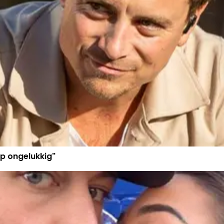
p ongelukkig"