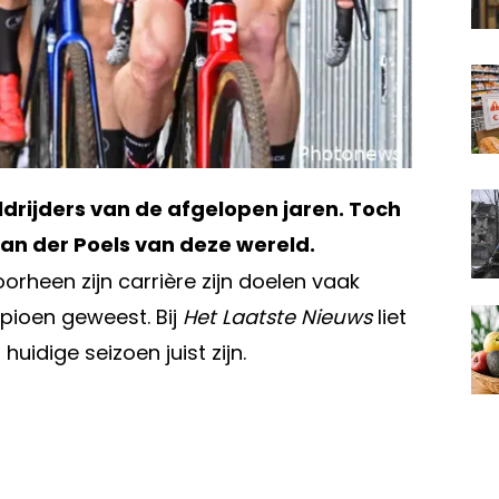
eldrijders van de afgelopen jaren. Toch
Van der Poels van deze wereld.
doorheen zijn carrière zijn doelen vaak
mpioen geweest. Bij
Het Laatste Nieuws
liet
uidige seizoen juist zijn.