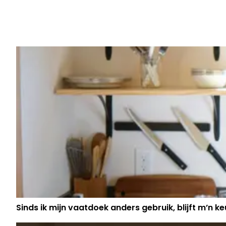
Vorig artikel
SARA GRACIA SANTACREU (MAITÉ
AFSCHEID VAN 'THUIS': "MET EEN G
IK DEZE PERIODE AF"
Sinds ik mijn vaatdoek anders gebruik, blijft m’n keu