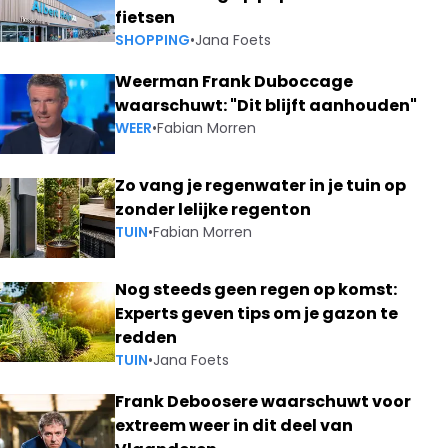
fietsen
SHOPPING
•
Jana Foets
Weerman Frank Duboccage
waarschuwt: "Dit blijft aanhouden"
WEER
•
Fabian Morren
Zo vang je regenwater in je tuin op
zonder lelijke regenton
TUIN
•
Fabian Morren
Nog steeds geen regen op komst:
Experts geven tips om je gazon te
redden
TUIN
•
Jana Foets
Frank Deboosere waarschuwt voor
extreem weer in dit deel van