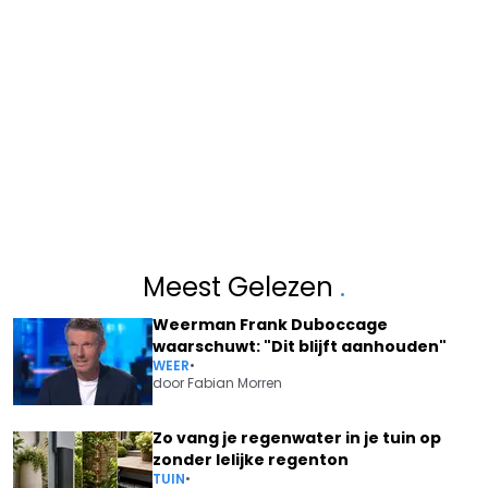
Meest Gelezen
.
Weerman Frank Duboccage
waarschuwt: "Dit blijft aanhouden"
WEER
•
door
Fabian Morren
Zo vang je regenwater in je tuin op
zonder lelijke regenton
TUIN
•