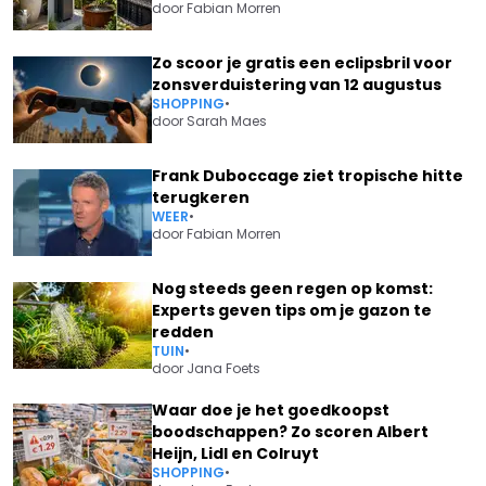
door
Fabian Morren
Zo scoor je gratis een eclipsbril voor
zonsverduistering van 12 augustus
SHOPPING
•
door
Sarah Maes
Frank Duboccage ziet tropische hitte
terugkeren
WEER
•
door
Fabian Morren
Nog steeds geen regen op komst:
Experts geven tips om je gazon te
redden
TUIN
•
door
Jana Foets
Waar doe je het goedkoopst
boodschappen? Zo scoren Albert
Heijn, Lidl en Colruyt
SHOPPING
•