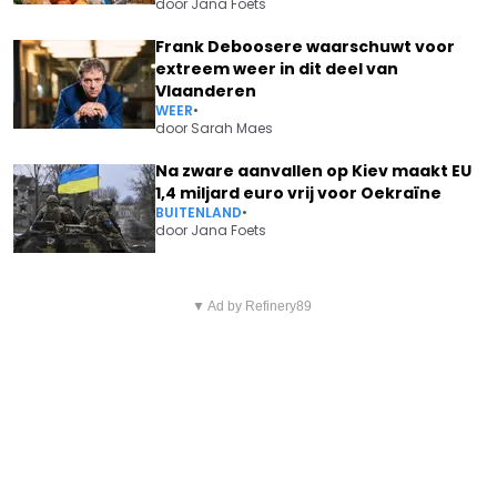
door
Jana Foets
Frank Deboosere waarschuwt voor
extreem weer in dit deel van
Vlaanderen
WEER
•
door
Sarah Maes
Na zware aanvallen op Kiev maakt EU
1,4 miljard euro vrij voor Oekraïne
BUITENLAND
•
door
Jana Foets
Vorig artikel
Volgend artikel
TOESTAND VAN LILIANE SAINT-
▼ Ad by Refinery89
ELI ISERBYT WIL
PIERRE ZORGWEKKENDER DAN
VELDRITWERELD NAAR ZIJN
GEDACHT: "VERSCHILLENDE
HAND ZETTEN: “HET HOOGST
BEROERTES GEHAD"
HAALBARE!”