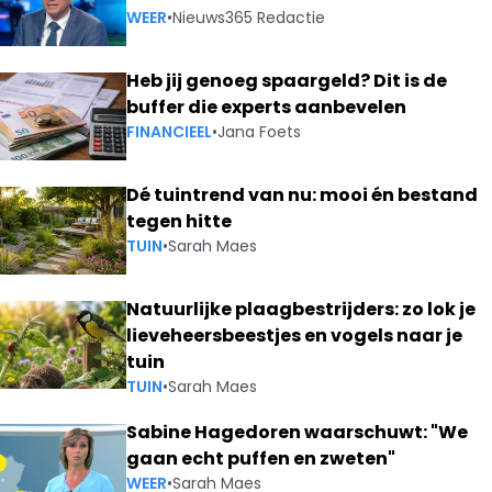
WEER
•
Nieuws365 Redactie
Heb jij genoeg spaargeld? Dit is de
buffer die experts aanbevelen
FINANCIEEL
•
Jana Foets
Dé tuintrend van nu: mooi én bestand
tegen hitte
TUIN
•
Sarah Maes
Natuurlijke plaagbestrijders: zo lok je
lieveheersbeestjes en vogels naar je
tuin
TUIN
•
Sarah Maes
Sabine Hagedoren waarschuwt: "We
gaan echt puffen en zweten"
WEER
•
Sarah Maes