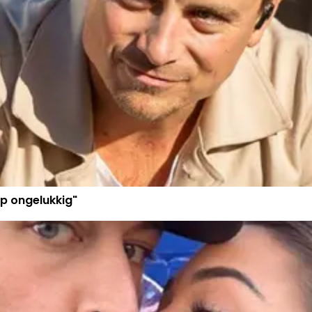
p ongelukkig"