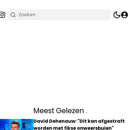
Meest Gelezen
.
David Dehenauw: "Dit kan afgestraft
worden met fikse onweersbuien"