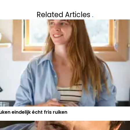
Volgend artikel
CH
PETER VANDENB
Related Articles
.
BELGIË
BELGISCHE CLUB
ken eindelijk écht fris ruiken