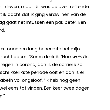
jn leven, maar dit was de overtreffende
 ik dacht dat ik ging verdwijnen van de
kkig gaat het intussen een pak beter. Een
rd.
 zes maanden lang beheerste het mijn
elucht adem. “Soms denk ik: ‘Hoe
weird
is
kregen in corona, dan is de carrière zo
chrikkelijkste periode ooit en dan is er
isabeth vol ongeloof. “Ik heb nog geen
k wel eens tof vinden. Een keer twee dagen
n.”