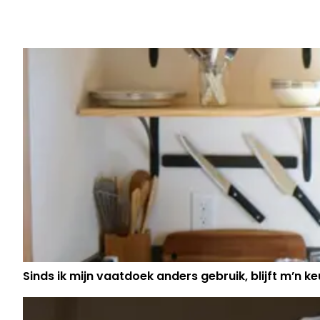
Vorig artikel
THIBAU NYS KIJKT OP: BONDSCOA
VANTHOURENHOUT VERRAST HEEL 
Sinds ik mijn vaatdoek anders gebruik, blijft m’n keu