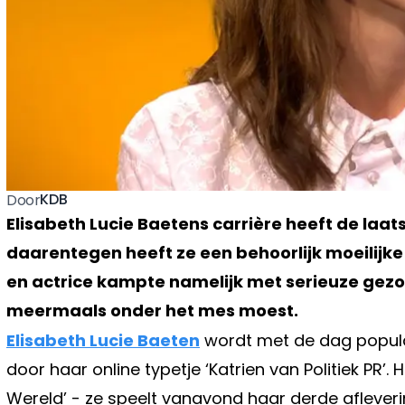
KDB
Door
Elisabeth Lucie Baetens carrière heeft de laat
daarentegen heeft ze een behoorlijk moeilijke 
en actrice kampte namelijk met serieuze gez
meermaals onder het mes moest.
Elisabeth Lucie Baeten
wordt met de dag populair
door haar online typetje ‘Katrien van Politiek PR’
Wereld’ - ze speelt vanavond haar derde afleveri