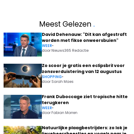
Meest Gelezen
.
David Dehenauw: "Dit kan afgestraft
worden met fikse onweersbuien"
WEER
•
door
Nieuws365 Redactie
Zo scoor je gratis een eclipsbril voor
zonsverduistering van 12 augustus
SHOPPING
•
door
Sarah Maes
Frank Duboccage ziet tropische hitte
terugkeren
WEER
•
door
Fabian Morren
Natuurlijke plaagbestrijders: zo lok je
lieveheersbeestjes en vogels naar je