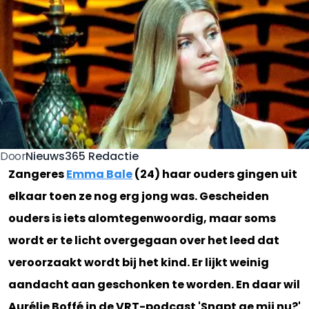
Nieuws365 Redactie
Door
Zangeres
Emma Bale
(24) haar ouders gingen uit
elkaar toen ze nog erg jong was. Gescheiden
ouders is iets alomtegenwoordig, maar soms
wordt er te licht overgegaan over het leed dat
veroorzaakt wordt bij het kind. Er lijkt weinig
aandacht aan geschonken te worden. En daar wil
Aurélie Boffé in de VRT-podcast 'Snapt ge mij nu?'