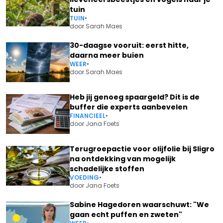
tuin
TUIN
•
door
Sarah Maes
30-daagse vooruit: eerst hitte,
daarna meer buien
WEER
•
door
Sarah Maes
Heb jij genoeg spaargeld? Dit is de
buffer die experts aanbevelen
FINANCIEEL
•
door
Jana Foets
Terugroepactie voor olijfolie bij Sligro
na ontdekking van mogelijk
schadelijke stoffen
VOEDING
•
door
Jana Foets
Sabine Hagedoren waarschuwt: "We
gaan echt puffen en zweten"