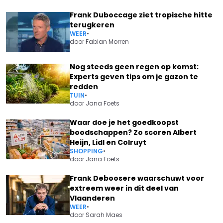
Frank Duboccage ziet tropische hitte
terugkeren
WEER
•
door
Fabian Morren
Nog steeds geen regen op komst:
Experts geven tips om je gazon te
redden
TUIN
•
door
Jana Foets
Waar doe je het goedkoopst
boodschappen? Zo scoren Albert
Heijn, Lidl en Colruyt
SHOPPING
•
door
Jana Foets
Frank Deboosere waarschuwt voor
extreem weer in dit deel van
Vlaanderen
WEER
•
door
Sarah Maes