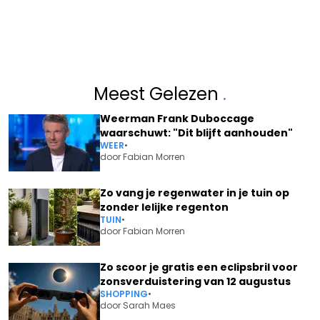
Meest Gelezen
.
Weerman Frank Duboccage
waarschuwt: "Dit blijft aanhouden"
WEER
•
door
Fabian Morren
Zo vang je regenwater in je tuin op
zonder lelijke regenton
TUIN
•
door
Fabian Morren
Zo scoor je gratis een eclipsbril voor
zonsverduistering van 12 augustus
SHOPPING
•
door
Sarah Maes