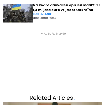
Na zware aanvallen op Kiev maakt EU
1,4 miljard euro vrij voor Oekraïne
BUITENLAND
•
door
Jana Foets
Vorig artikel
Volgend artikel
LEEN DENDIEVEL DOET ERG
▼ Ad by Refinery89
LYNDSEY PFAFF HEEFT EEN ZEER
DROEVIGE ONTHULLING
INGRIJPEND BESLUIT
GENOMEN: "HET IS VOORBIJ"
Related Articles
.