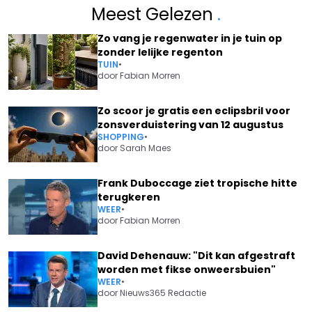
Meest Gelezen
.
Zo vang je regenwater in je tuin op
zonder lelijke regenton
TUIN
•
door
Fabian Morren
Zo scoor je gratis een eclipsbril voor
zonsverduistering van 12 augustus
SHOPPING
•
door
Sarah Maes
Frank Duboccage ziet tropische hitte
terugkeren
WEER
•
door
Fabian Morren
David Dehenauw: "Dit kan afgestraft
worden met fikse onweersbuien"
WEER
•
door
Nieuws365 Redactie