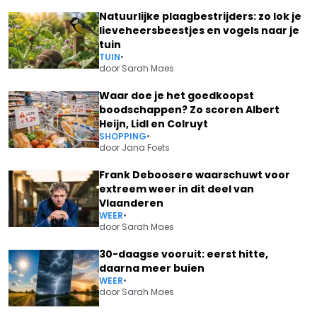
Natuurlijke plaagbestrijders: zo lok je
lieveheersbeestjes en vogels naar je
tuin
TUIN
•
door
Sarah Maes
Waar doe je het goedkoopst
boodschappen? Zo scoren Albert
Heijn, Lidl en Colruyt
SHOPPING
•
door
Jana Foets
Frank Deboosere waarschuwt voor
extreem weer in dit deel van
Vlaanderen
WEER
•
door
Sarah Maes
30-daagse vooruit: eerst hitte,
daarna meer buien
WEER
•
door
Sarah Maes