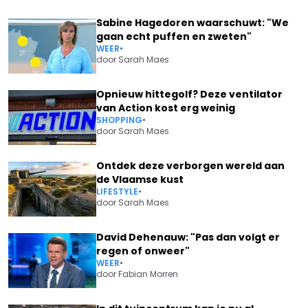
Sabine Hagedoren waarschuwt: "We
gaan echt puffen en zweten"
WEER
•
door
Sarah Maes
Opnieuw hittegolf? Deze ventilator
van Action kost erg weinig
SHOPPING
•
door
Sarah Maes
Ontdek deze verborgen wereld aan
de Vlaamse kust
LIFESTYLE
•
door
Sarah Maes
David Dehenauw: "Pas dan volgt er
regen of onweer"
WEER
•
door
Fabian Morren