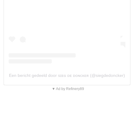
Een bericht gedeeld door sɪᴇɢ ᴅᴇ ᴅᴏɴᴄᴋᴇʀ (@siegdedoncker)
▼ Ad by Refinery89