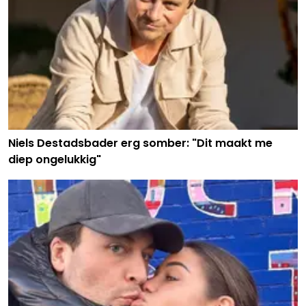
Niels Destadsbader erg somber: "Dit maakt me
diep ongelukkig"