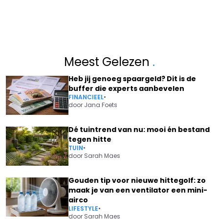
Meest Gelezen
.
Heb jij genoeg spaargeld? Dit is de
buffer die experts aanbevelen
FINANCIEEL
•
door
Jana Foets
Dé tuintrend van nu: mooi én bestand
tegen hitte
TUIN
•
door
Sarah Maes
Gouden tip voor nieuwe hittegolf: zo
maak je van een ventilator een mini-
airco
LIFESTYLE
•
door
Sarah Maes