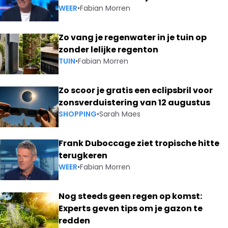
WEER
•
Fabian Morren
Zo vang je regenwater in je tuin op
zonder lelijke regenton
TUIN
•
Fabian Morren
Zo scoor je gratis een eclipsbril voor
zonsverduistering van 12 augustus
SHOPPING
•
Sarah Maes
Frank Duboccage ziet tropische hitte
terugkeren
WEER
•
Fabian Morren
Nog steeds geen regen op komst:
Experts geven tips om je gazon te
redden