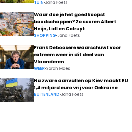
TUIN
•
Jana Foets
Waar doe je het goedkoopst
boodschappen? Zo scoren Albert
Heijn, Lidl en Colruyt
SHOPPING
•
Jana Foets
Frank Deboosere waarschuwt voor
extreem weer in dit deel van
Vlaanderen
WEER
•
Sarah Maes
Na zware aanvallen op Kiev maakt EU
1,4 miljard euro vrij voor Oekraïne
BUITENLAND
•
Jana Foets