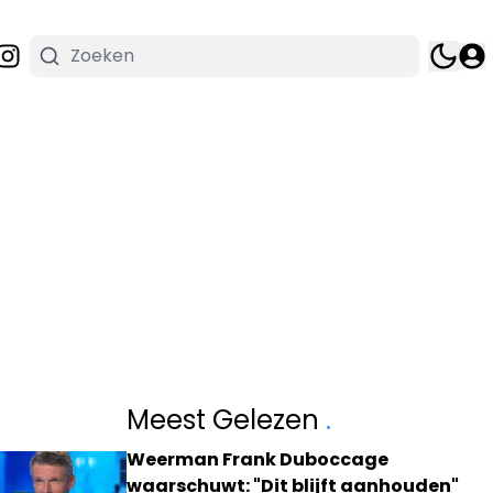
Meest Gelezen
.
Weerman Frank Duboccage
waarschuwt: "Dit blijft aanhouden"