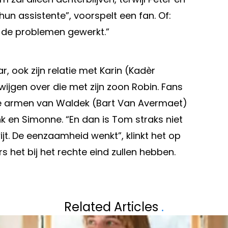
hun assistente”, voorspelt een fan. Of:
in de problemen gewerkt.”
r, ook zijn relatie met Karin (Kadèr
wijgen over die met zijn zoon Robin. Fans
de armen van Waldek (Bart Van Avermaet)
ank en Simonne. “En dan is Tom straks niet
wijt. De eenzaamheid wenkt”, klinkt het op
rs het bij het rechte eind zullen hebben.
Volgend artikel
LGERS PLOTS
JASPER PHILIPS
Related Articles
.
OOI!"
OPPASSEN WAT I