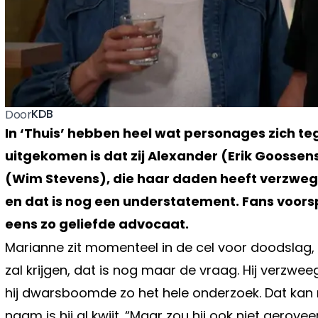
KDB
Door
In ‘Thuis’ hebben heel wat personages zich t
uitgekomen is dat zij Alexander (Erik Goosse
(Wim Stevens), die haar daden heeft verzwege
en dat is nog een understatement. Fans voorsp
eens zo geliefde advocaat.
Marianne zit momenteel in de cel voor doodslag,
zal krijgen, dat is nog maar de vraag. Hij verzwee
hij dwarsboomde zo het hele onderzoek. Dat kan n
naam is hij al kwijt. “Maar zou hij ook niet gero