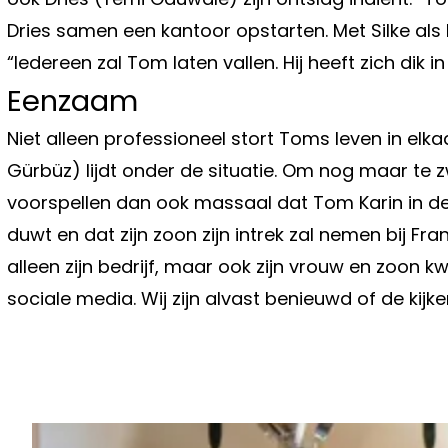
Dries samen een kantoor opstarten. Met Silke als 
“Iedereen zal Tom laten vallen. Hij heeft zich dik 
Eenzaam
Niet alleen professioneel stort Toms leven in elkaa
Gürbüz) lijdt onder de situatie. Om nog maar te z
voorspellen dan ook massaal dat Tom Karin in 
duwt en dat zijn zoon zijn intrek zal nemen bij Fr
alleen zijn bedrijf, maar ook zijn vrouw en zoon k
sociale media. Wij zijn alvast benieuwd of de kijke
Vorig artikel
JUNIOR PLANCKAERT VERRAST VO
MET GLOEDNIEUWE TATTOO: "ZO M