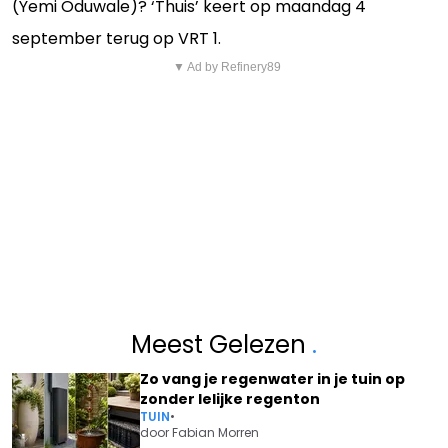
(Yemi Oduwale)? ‘Thuis’ keert op maandag 4
september terug op VRT 1.
▼ Ad by Refinery89
Meest Gelezen
.
Zo vang je regenwater in je tuin op
zonder lelijke regenton
TUIN
•
door
Fabian Morren