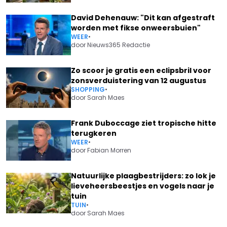
David Dehenauw: "Dit kan afgestraft
worden met fikse onweersbuien"
WEER
•
door
Nieuws365 Redactie
Zo scoor je gratis een eclipsbril voor
zonsverduistering van 12 augustus
SHOPPING
•
door
Sarah Maes
Frank Duboccage ziet tropische hitte
terugkeren
WEER
•
door
Fabian Morren
Natuurlijke plaagbestrijders: zo lok je
lieveheersbeestjes en vogels naar je
tuin
TUIN
•
door
Sarah Maes