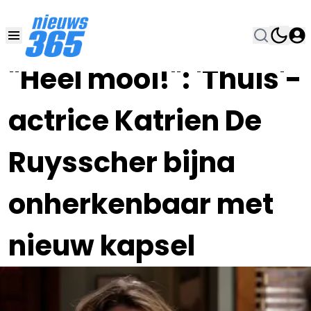
03 AUG 2023, 19:00
•
"Heel mooi!": 'Thuis'-
actrice Katrien De
Ruysscher bijna
onherkenbaar met
nieuw kapsel