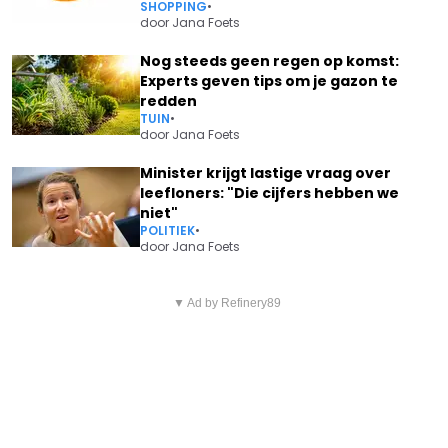
SHOPPING
•
door
Jana Foets
Nog steeds geen regen op komst:
Experts geven tips om je gazon te
redden
TUIN
•
door
Jana Foets
Minister krijgt lastige vraag over
leefloners: "Die cijfers hebben we
niet"
POLITIEK
•
door
Jana Foets
Vorig artikel
Volgend artikel
TOM BOONEN KAN AMPER
▼ Ad by Refinery89
GOEDELE LIEKENS (60) DEELT
GELOVEN WAT HIJ ZIET VAN
SOMBER NIEUWS BIJNA 3 JAAR
MATHIEU VAN DER POEL:
NA KANKERDIAGNOSE: "HEB
"IMMENS!"
MIJN LESJE NIET GELEERD"