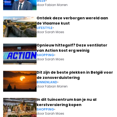
WEER
•
door
Fabian Morren
Ontdek deze verborgen wereld aan
de Vlaamse kust
LIFESTYLE
•
door
Sarah Maes
Opnieuw hittegolf? Deze ventilator
van Action kost erg weinig
SHOPPING
•
door
Sarah Maes
Dit zijn de beste plekken in België voor
de zonsverduistering
BINNENLAND
•
door
Fabian Morren
In dit tuincentrum kan je nu al
kerstversiering kopen
SHOPPING
•
door
Sarah Maes