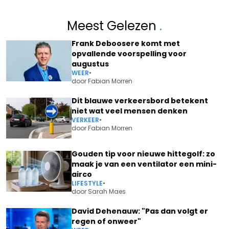
Meest Gelezen
.
Frank Deboosere komt met
opvallende voorspelling voor
augustus
WEER
•
door
Fabian Morren
Dit blauwe verkeersbord betekent
niet wat veel mensen denken
VERKEER
•
door
Fabian Morren
Gouden tip voor nieuwe hittegolf: zo
maak je van een ventilator een mini-
airco
LIFESTYLE
•
door
Sarah Maes
David Dehenauw: "Pas dan volgt er
regen of onweer"