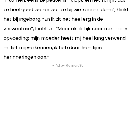
in komen, eens ze peuter is. “Klopt, en het schijnt dat
ze heel goed weten wat ze bij wie kunnen doen”, klinkt
het bij Ingeborg. “En ik zit net heel erg in de
verwenfase”, lacht ze. “Maar als ik kijk naar mijn eigen
opvoeding: mijn moeder heeft mij heel lang verwend
en liet mij verkennen, ik heb daar hele fijne
herinneringen aan.”
▼ Ad by Refinery89