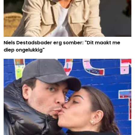
Niels Destadsbader erg somber: "Dit maakt me
diep ongelukkig"