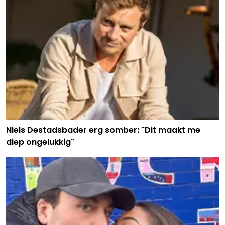
Niels Destadsbader erg somber: "Dit maakt me
diep ongelukkig"