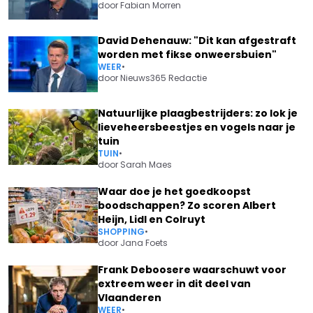
door
Fabian Morren
David Dehenauw: "Dit kan afgestraft
worden met fikse onweersbuien"
WEER
•
door
Nieuws365 Redactie
Natuurlijke plaagbestrijders: zo lok je
lieveheersbeestjes en vogels naar je
tuin
TUIN
•
door
Sarah Maes
Waar doe je het goedkoopst
boodschappen? Zo scoren Albert
Heijn, Lidl en Colruyt
SHOPPING
•
door
Jana Foets
Frank Deboosere waarschuwt voor
extreem weer in dit deel van
Vlaanderen
WEER
•