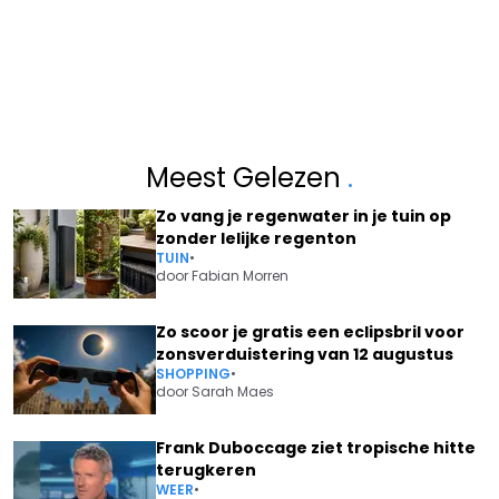
Meest Gelezen
.
Zo vang je regenwater in je tuin op
zonder lelijke regenton
TUIN
•
door
Fabian Morren
Zo scoor je gratis een eclipsbril voor
zonsverduistering van 12 augustus
SHOPPING
•
door
Sarah Maes
Frank Duboccage ziet tropische hitte
terugkeren
WEER
•