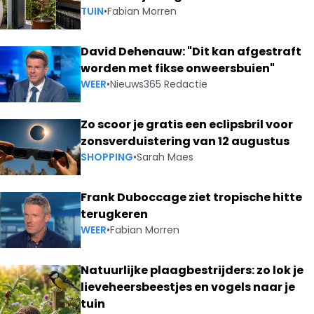
TUIN
•
Fabian Morren
David Dehenauw: "Dit kan afgestraft
worden met fikse onweersbuien"
WEER
•
Nieuws365 Redactie
Zo scoor je gratis een eclipsbril voor
zonsverduistering van 12 augustus
SHOPPING
•
Sarah Maes
Frank Duboccage ziet tropische hitte
terugkeren
WEER
•
Fabian Morren
Natuurlijke plaagbestrijders: zo lok je
lieveheersbeestjes en vogels naar je
tuin