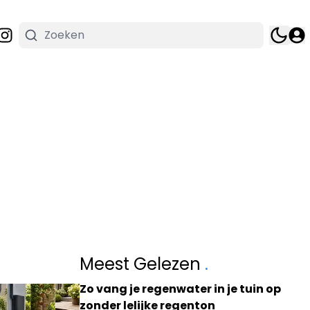
Meest Gelezen
.
Zo vang je regenwater in je tuin op
zonder lelijke regenton