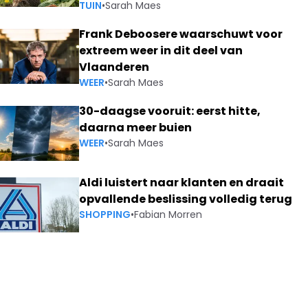
TUIN
•
Sarah Maes
Frank Deboosere waarschuwt voor
extreem weer in dit deel van
Vlaanderen
WEER
•
Sarah Maes
30-daagse vooruit: eerst hitte,
daarna meer buien
WEER
•
Sarah Maes
Aldi luistert naar klanten en draait
opvallende beslissing volledig terug
SHOPPING
•
Fabian Morren