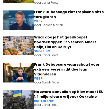
door
Jana Foets
Frank Duboccage ziet tropische hitte
terugkeren
WEER
•
door
Fabian Morren
Waar doe je het goedkoopst
boodschappen? Zo scoren Albert
Heijn, Lidl en Colruyt
SHOPPING
•
door
Jana Foets
Frank Deboosere waarschuwt voor
extreem weer in dit deel van
Vlaanderen
WEER
•
door
Sarah Maes
Na zware aanvallen op Kiev maakt EU
1,4 miljard euro vrij voor Oekraïne
BUITENLAND
•
door
Jana Foets