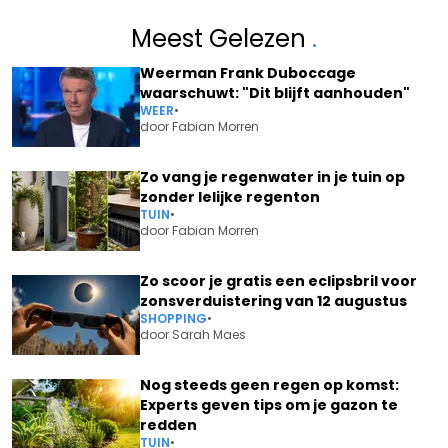
Meest Gelezen
.
Weerman Frank Duboccage
waarschuwt: "Dit blijft aanhouden"
WEER
•
door
Fabian Morren
Zo vang je regenwater in je tuin op
zonder lelijke regenton
TUIN
•
door
Fabian Morren
Zo scoor je gratis een eclipsbril voor
zonsverduistering van 12 augustus
SHOPPING
•
door
Sarah Maes
Nog steeds geen regen op komst:
Experts geven tips om je gazon te
redden
TUIN
•