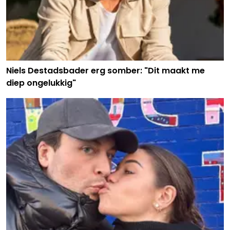
Niels Destadsbader erg somber: "Dit maakt me
diep ongelukkig"