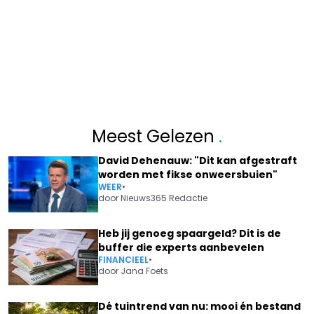
Meest Gelezen
.
David Dehenauw: "Dit kan afgestraft
worden met fikse onweersbuien"
WEER
•
door
Nieuws365 Redactie
Heb jij genoeg spaargeld? Dit is de
buffer die experts aanbevelen
FINANCIEEL
•
door
Jana Foets
Dé tuintrend van nu: mooi én bestand