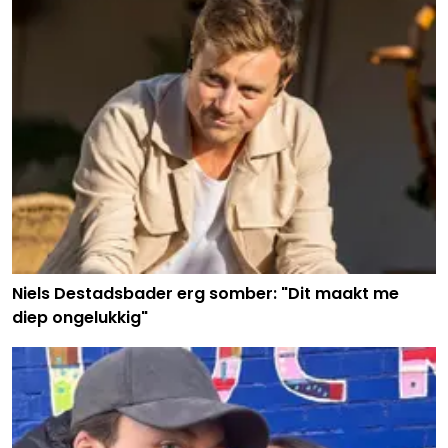
Niels Destadsbader erg somber: "Dit maakt me
diep ongelukkig"