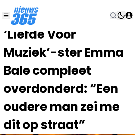
29 MRT 2021, 9:30
•
‘Liefde Voor
Muziek’-ster Emma
Bale compleet
overdonderd: “Een
oudere man zei me
dit op straat”