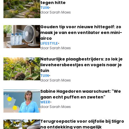
tegen hitte
TUIN
•
door
Sarah Maes
Gouden tip voor nieuwe hittegolf: zo
maak je van een ventilator een mini-
airco
LIFESTYLE
•
door
Sarah Maes
Natuurlijke plaagbestrijders: zo lok je
lieveheersbeestjes en vogels naar je
tuin
TUIN
•
door
Sarah Maes
Sabine Hagedoren waarschuwt: "We
gaan echt puffen en zweten"
WEER
•
door
Sarah Maes
Terugroepactie voor olijfolie bij Sligro
na ontdekking van mogelijk