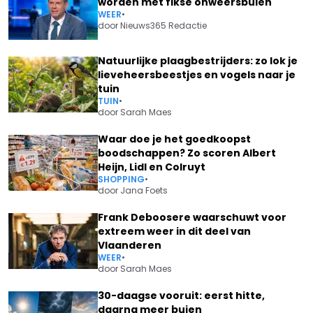
worden met fikse onweersbuien"
WEER
•
door
Nieuws365 Redactie
Natuurlijke plaagbestrijders: zo lok je
lieveheersbeestjes en vogels naar je
tuin
TUIN
•
door
Sarah Maes
Waar doe je het goedkoopst
boodschappen? Zo scoren Albert
Heijn, Lidl en Colruyt
SHOPPING
•
door
Jana Foets
Frank Deboosere waarschuwt voor
extreem weer in dit deel van
Vlaanderen
WEER
•
door
Sarah Maes
30-daagse vooruit: eerst hitte,
daarna meer buien