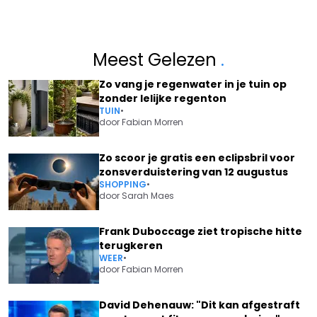
Meest Gelezen
.
Zo vang je regenwater in je tuin op
zonder lelijke regenton
TUIN
•
door
Fabian Morren
Zo scoor je gratis een eclipsbril voor
zonsverduistering van 12 augustus
SHOPPING
•
door
Sarah Maes
Frank Duboccage ziet tropische hitte
terugkeren
WEER
•
door
Fabian Morren
David Dehenauw: "Dit kan afgestraft