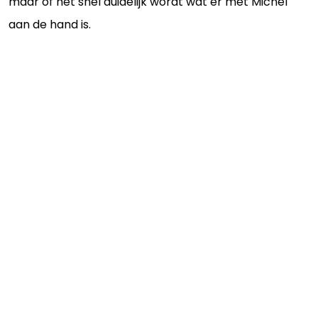
maar of het snel duidelijk wordt wat er met Michel
aan de hand is.