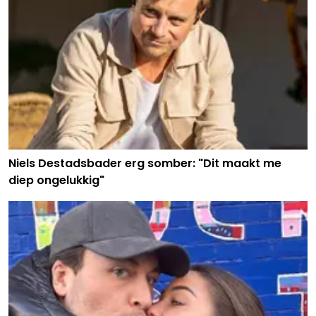
Niels Destadsbader erg somber: "Dit maakt me
diep ongelukkig"