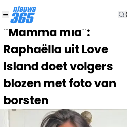
01 FEB 2023, 16:30
•
"Mamma mia":
Raphaëlla uit Love
Island doet volgers
blozen met foto van
borsten