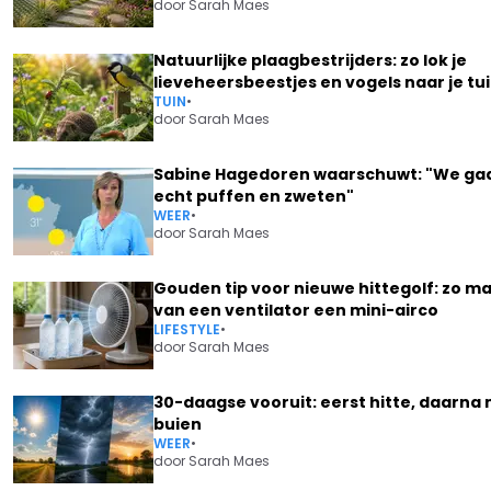
door
Sarah Maes
Natuurlijke plaagbestrijders: zo lok je
lieveheersbeestjes en vogels naar je tu
TUIN
•
door
Sarah Maes
Sabine Hagedoren waarschuwt: "We ga
echt puffen en zweten"
WEER
•
door
Sarah Maes
Gouden tip voor nieuwe hittegolf: zo ma
van een ventilator een mini-airco
LIFESTYLE
•
door
Sarah Maes
30-daagse vooruit: eerst hitte, daarna
buien
WEER
•
door
Sarah Maes