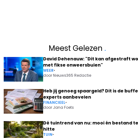
Meest Gelezen
.
David Dehenauw: "Dit kan afgestraft w
met fikse onweersbuien"
WEER
•
door
Nieuws365 Redactie
Heb jij genoeg spaargeld? Dit is de buffe
experts aanbevelen
FINANCIEEL
•
door
Jana Foets
Dé tuintrend van nu: mooi én bestand t
hitte
TUIN
•