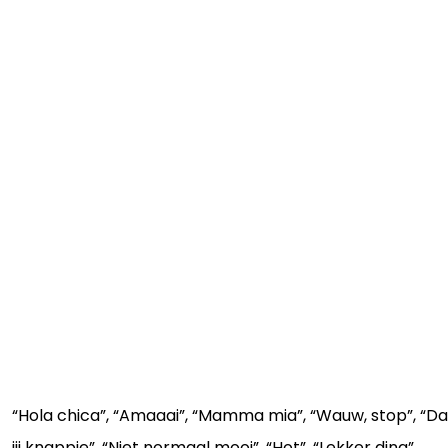
“Hola chica”, “Amaaai”, “Mamma mia”, “Wauw, stop”, “D
jij knappie”, “Niet normaal mooi”, “Hot”, “Lekker ding”,