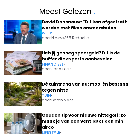
Meest Gelezen
.
David Dehenauw: "Dit kan afgestraft
worden met fikse onweersbuien"
WEER
•
door
Nieuws365 Redactie
Heb jij genoeg spaargeld? Dit is de
buffer die experts aanbevelen
FINANCIEEL
•
door
Jana Foets
Dé tuintrend van nu: mooi én bestand
tegen hitte
TUIN
•
door
Sarah Maes
Gouden tip voor nieuwe hittegolf: zo
maak je van een ventilator een mini-
airco
LIFESTYLE
•