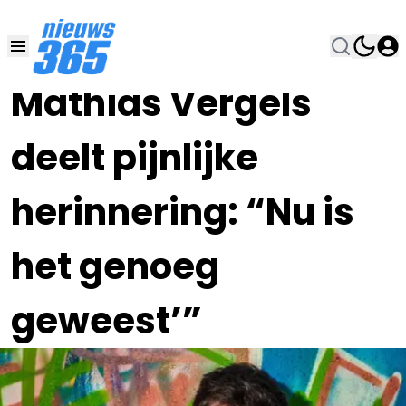
22 FEB 2022, 9:00
•
Mathias Vergels
deelt pijnlijke
herinnering: “Nu is
het genoeg
geweest’”