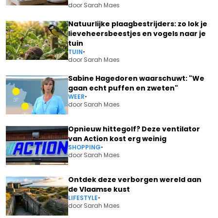
door
Sarah Maes
Natuurlijke plaagbestrijders: zo lok je
lieveheersbeestjes en vogels naar je
tuin
TUIN
•
door
Sarah Maes
Sabine Hagedoren waarschuwt: "We
gaan echt puffen en zweten"
WEER
•
door
Sarah Maes
Opnieuw hittegolf? Deze ventilator
van Action kost erg weinig
SHOPPING
•
door
Sarah Maes
Ontdek deze verborgen wereld aan
de Vlaamse kust
LIFESTYLE
•
door
Sarah Maes