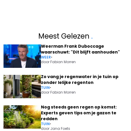
Meest Gelezen
.
Weerman Frank Duboccage
waarschuwt: "Dit blijft aanhouden"
WEER
•
door
Fabian Morren
Zo vang je regenwater in je tuin op
zonder lelijke regenton
TUIN
•
door
Fabian Morren
Nog steeds geen regen op komst:
Experts geven tips om je gazon te
redden
TUIN
•
door
Jana Foets