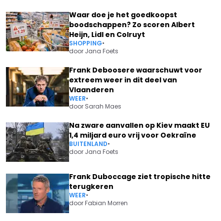
Waar doe je het goedkoopst
boodschappen? Zo scoren Albert
Heijn, Lidl en Colruyt
SHOPPING
•
door
Jana Foets
Frank Deboosere waarschuwt voor
extreem weer in dit deel van
Vlaanderen
WEER
•
door
Sarah Maes
Na zware aanvallen op Kiev maakt EU
1,4 miljard euro vrij voor Oekraïne
BUITENLAND
•
door
Jana Foets
Frank Duboccage ziet tropische hitte
terugkeren
WEER
•
door
Fabian Morren