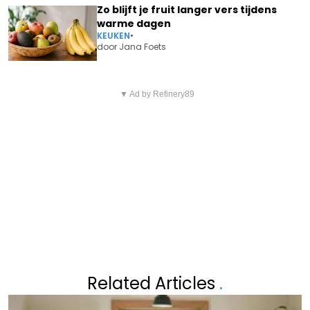
Zo blijft je fruit langer vers tijdens
warme dagen
KEUKEN
•
door
Jana Foets
Vorig artikel
Volgend artikel
ANDERLECHT KRIJGT POLITIE
▼ Ad by Refinery89
DORIEN REYNAERT IN "PANIEK":
OVER DE VLOER NA OPSTARTEN
"DIT WORDT EEN ERG
VAN TRAININGEN
MOEILIJKE PERIODE"
Related Articles
.