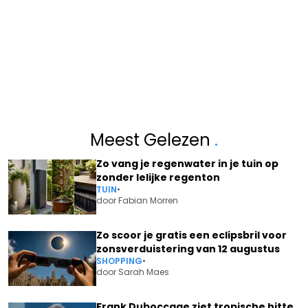
Meest Gelezen
.
Zo vang je regenwater in je tuin op
zonder lelijke regenton
TUIN
•
door
Fabian Morren
Zo scoor je gratis een eclipsbril voor
zonsverduistering van 12 augustus
SHOPPING
•
door
Sarah Maes
Frank Duboccage ziet tropische hitte