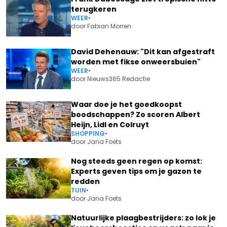
terugkeren
WEER
•
door
Fabian Morren
David Dehenauw: "Dit kan afgestraft
worden met fikse onweersbuien"
WEER
•
door
Nieuws365 Redactie
Waar doe je het goedkoopst
boodschappen? Zo scoren Albert
Heijn, Lidl en Colruyt
SHOPPING
•
door
Jana Foets
Nog steeds geen regen op komst:
Experts geven tips om je gazon te
redden
TUIN
•
door
Jana Foets
Natuurlijke plaagbestrijders: zo lok je