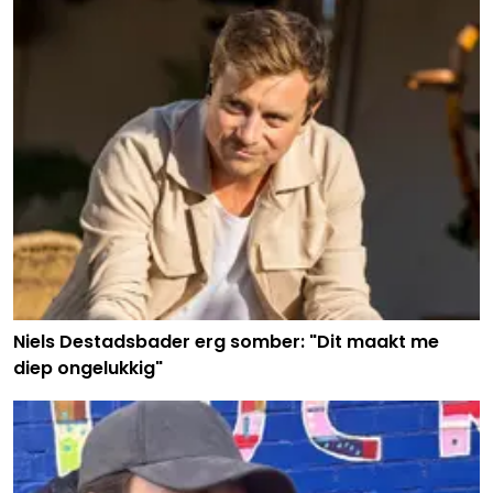
Niels Destadsbader erg somber: "Dit maakt me
diep ongelukkig"