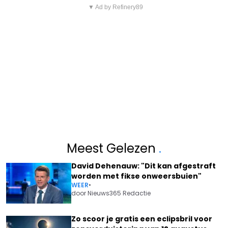
▼ Ad by Refinery89
Meest Gelezen
.
David Dehenauw: "Dit kan afgestraft
worden met fikse onweersbuien"
WEER
•
door
Nieuws365 Redactie
Zo scoor je gratis een eclipsbril voor