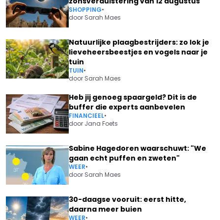
zonsverduistering van 12 augustus
SHOPPING
•
door
Sarah Maes
Natuurlijke plaagbestrijders: zo lok je
lieveheersbeestjes en vogels naar je
tuin
TUIN
•
door
Sarah Maes
Heb jij genoeg spaargeld? Dit is de
buffer die experts aanbevelen
FINANCIEEL
•
door
Jana Foets
Sabine Hagedoren waarschuwt: "We
gaan echt puffen en zweten"
WEER
•
door
Sarah Maes
30-daagse vooruit: eerst hitte,
daarna meer buien
WEER
•