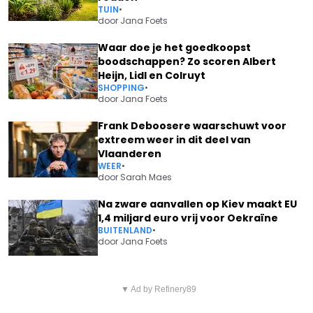
TUIN
•
door
Jana Foets
Waar doe je het goedkoopst
boodschappen? Zo scoren Albert
Heijn, Lidl en Colruyt
SHOPPING
•
door
Jana Foets
Frank Deboosere waarschuwt voor
extreem weer in dit deel van
Vlaanderen
WEER
•
door
Sarah Maes
Na zware aanvallen op Kiev maakt EU
1,4 miljard euro vrij voor Oekraïne
BUITENLAND
•
door
Jana Foets
Vorig artikel
Volgend artikel
RSC ANDERLECHT PLOTS
▼ Ad by Refinery89
EINDE IN ZICHT? STAF EN