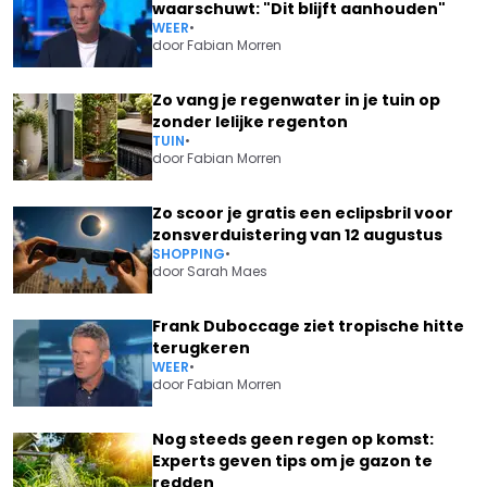
waarschuwt: "Dit blijft aanhouden"
WEER
•
door
Fabian Morren
Zo vang je regenwater in je tuin op
zonder lelijke regenton
TUIN
•
door
Fabian Morren
Zo scoor je gratis een eclipsbril voor
zonsverduistering van 12 augustus
SHOPPING
•
door
Sarah Maes
Frank Duboccage ziet tropische hitte
terugkeren
WEER
•
door
Fabian Morren
Nog steeds geen regen op komst:
Experts geven tips om je gazon te
redden