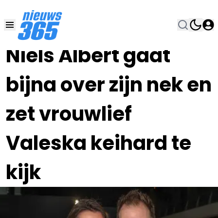
24 SEP 2023, 16:45
•
Niels Albert gaat
bijna over zijn nek en
zet vrouwlief
Valeska keihard te
kijk