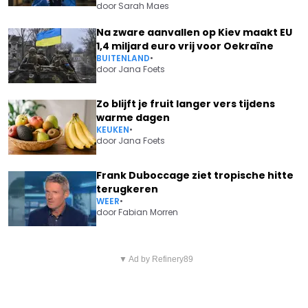
door
Sarah Maes
Na zware aanvallen op Kiev maakt EU
1,4 miljard euro vrij voor Oekraïne
BUITENLAND
•
door
Jana Foets
Zo blijft je fruit langer vers tijdens
warme dagen
KEUKEN
•
door
Jana Foets
Frank Duboccage ziet tropische hitte
terugkeren
WEER
•
door
Fabian Morren
Vorig artikel
Volgend artikel
SAM GOORIS GEEFT HET
▼ Ad by Refinery89
"GEWELDIG!": KAT KERKHOFS
EERLIJK TOE: "KELLY PFAFF
EN DRIES MERTENS HEBBEN ERG
HEEFT DAT GEDAAN"