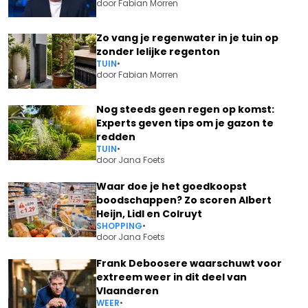
door
Fabian Morren
Zo vang je regenwater in je tuin op
zonder lelijke regenton
TUIN
•
door
Fabian Morren
Nog steeds geen regen op komst:
Experts geven tips om je gazon te
redden
TUIN
•
door
Jana Foets
Waar doe je het goedkoopst
boodschappen? Zo scoren Albert
Heijn, Lidl en Colruyt
SHOPPING
•
door
Jana Foets
Frank Deboosere waarschuwt voor
extreem weer in dit deel van
Vlaanderen
WEER
•