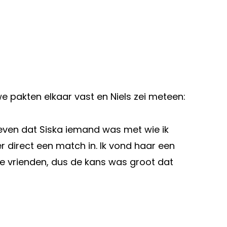
 pakten elkaar vast en Niels zei meteen:
even dat Siska iemand was met wie ik
r direct een match in. Ik vond haar een
e vrienden, dus de kans was groot dat
Volgend artikel
3?
"OMG!": JULIE V