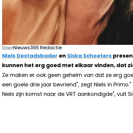
Nieuws365 Redactie
Door
Niels Destadsbader
en
Siska Schoeters
present
kunnen het erg goed met elkaar vinden, dat zie
Ze maken er ook geen geheim van dat ze erg goed 
een goeie drie jaar bevriend", zegt Niels in Prim
Niels zijn komst naar de VRT aankondigde", vult S