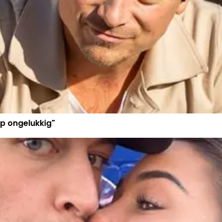
p ongelukkig"