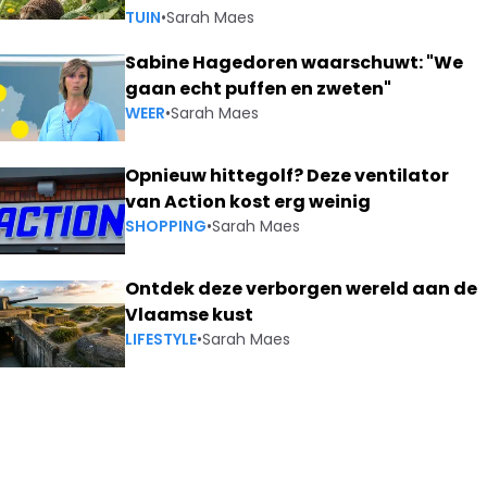
TUIN
•
Sarah Maes
Sabine Hagedoren waarschuwt: "We
gaan echt puffen en zweten"
WEER
•
Sarah Maes
Opnieuw hittegolf? Deze ventilator
van Action kost erg weinig
SHOPPING
•
Sarah Maes
Ontdek deze verborgen wereld aan de
Vlaamse kust
LIFESTYLE
•
Sarah Maes