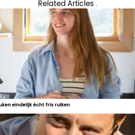
Related Articles
.
LEUK NIEUWS AA
ken eindelijk écht fris ruiken