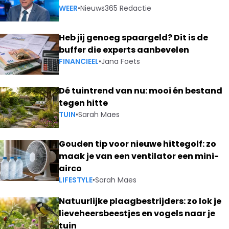
WEER
•
Nieuws365 Redactie
Heb jij genoeg spaargeld? Dit is de
buffer die experts aanbevelen
FINANCIEEL
•
Jana Foets
Dé tuintrend van nu: mooi én bestand
tegen hitte
TUIN
•
Sarah Maes
Gouden tip voor nieuwe hittegolf: zo
maak je van een ventilator een mini-
airco
LIFESTYLE
•
Sarah Maes
Natuurlijke plaagbestrijders: zo lok je
lieveheersbeestjes en vogels naar je
tuin