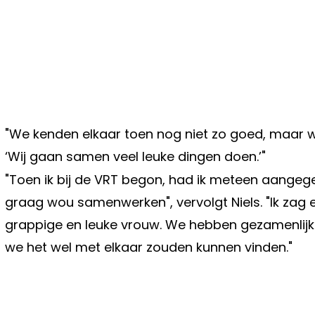
"We kenden elkaar toen nog niet zo goed, maar we
‘Wij gaan samen veel leuke dingen doen.’"
"Toen ik bij de VRT begon, had ik meteen aangeg
graag wou samenwerken", vervolgt Niels. "Ik zag e
grappige en leuke vrouw. We hebben gezamenlijk
we het wel met elkaar zouden kunnen vinden."
Vorig artikel
STOPT HANNE VERBRUGGEN MET K