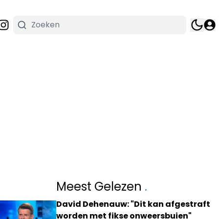
Meest Gelezen
.
David Dehenauw: "Dit kan afgestraft
worden met fikse onweersbuien"