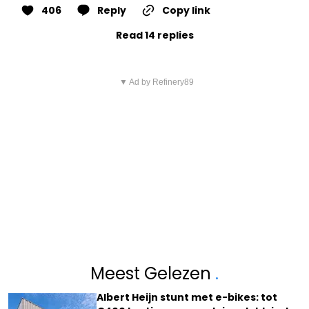
406
Reply
Copy link
Read 14 replies
▼ Ad by Refinery89
Meest Gelezen
.
Albert Heijn stunt met e-bikes: tot