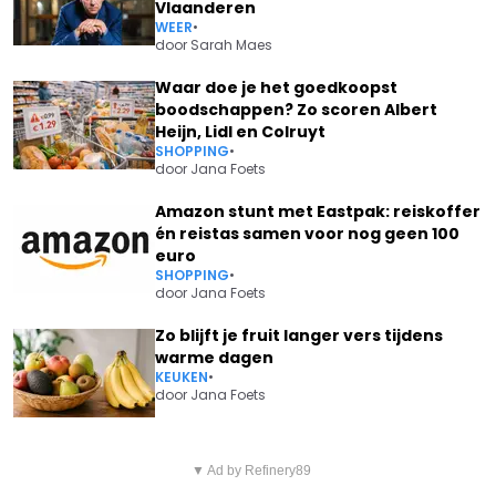
Vlaanderen
WEER
•
door
Sarah Maes
Waar doe je het goedkoopst
boodschappen? Zo scoren Albert
Heijn, Lidl en Colruyt
SHOPPING
•
door
Jana Foets
Amazon stunt met Eastpak: reiskoffer
én reistas samen voor nog geen 100
euro
SHOPPING
•
door
Jana Foets
Zo blijft je fruit langer vers tijdens
warme dagen
KEUKEN
•
door
Jana Foets
Vorig artikel
Volgend artikel
HUGO SIGAL HEEFT GEWELDIG
▼ Ad by Refinery89