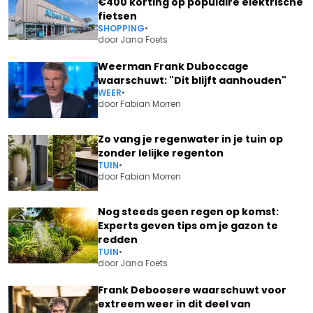
€400 korting op populaire elektrische
fietsen
SHOPPING
•
door
Jana Foets
Weerman Frank Duboccage
waarschuwt: "Dit blijft aanhouden"
WEER
•
door
Fabian Morren
Zo vang je regenwater in je tuin op
zonder lelijke regenton
TUIN
•
door
Fabian Morren
Nog steeds geen regen op komst:
Experts geven tips om je gazon te
redden
TUIN
•
door
Jana Foets
Frank Deboosere waarschuwt voor
extreem weer in dit deel van