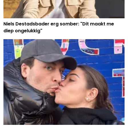
Niels Destadsbader erg somber: "Dit maakt me
diep ongelukkig"