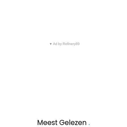
▼ Ad by Refinery89
Meest Gelezen
.