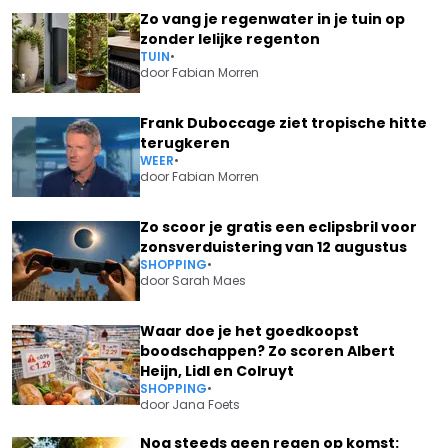
Zo vang je regenwater in je tuin op
zonder lelijke regenton
TUIN
•
door
Fabian Morren
Frank Duboccage ziet tropische hitte
terugkeren
WEER
•
door
Fabian Morren
Zo scoor je gratis een eclipsbril voor
zonsverduistering van 12 augustus
SHOPPING
•
door
Sarah Maes
Waar doe je het goedkoopst
boodschappen? Zo scoren Albert
Heijn, Lidl en Colruyt
SHOPPING
•
door
Jana Foets
Nog steeds geen regen op komst: