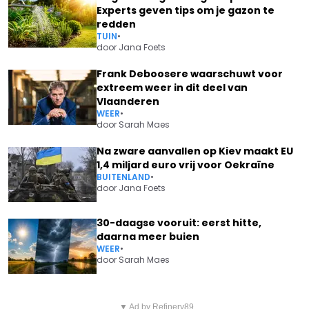
Experts geven tips om je gazon te
redden
TUIN
•
door
Jana Foets
Frank Deboosere waarschuwt voor
extreem weer in dit deel van
Vlaanderen
WEER
•
door
Sarah Maes
Na zware aanvallen op Kiev maakt EU
1,4 miljard euro vrij voor Oekraïne
BUITENLAND
•
door
Jana Foets
30-daagse vooruit: eerst hitte,
daarna meer buien
WEER
•
door
Sarah Maes
Vorig artikel
Volgend artikel
▼ Ad by Refinery89